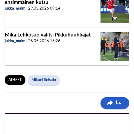
ensimmäinen kutsu
jukka_malm
|
29.05.2026
09:14
Mika Lehkosuo valitsi Pikkuhuuhkajat
jukka_malm
|
28.05.2026
13:26
AIHEET
Mikael Soisalo
Jaa
🎁 Huipputarjous jatkuu: 10