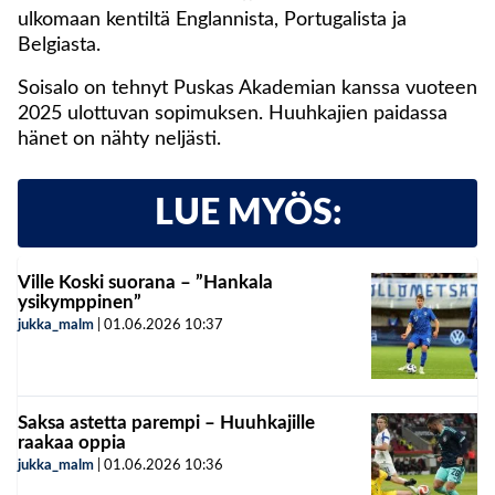
ulkomaan kentiltä Englannista, Portugalista ja
Belgiasta.
Soisalo on tehnyt Puskas Akademian kanssa vuoteen
2025 ulottuvan sopimuksen. Huuhkajien paidassa
hänet on nähty neljästi.
LUE MYÖS:
Ville Koski suorana – ”Hankala
ysikymppinen”
jukka_malm
|
01.06.2026
10:37
Saksa astetta parempi – Huuhkajille
raakaa oppia
jukka_malm
|
01.06.2026
10:36