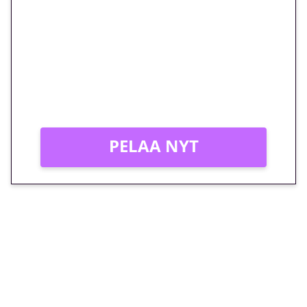
euron kierrätysvapaa
megakierros Reactoonz-
peliin – vain 1 eurolla!
Peli: Reactoonz
Vain uusille asiakkaille!
PELAA NYT