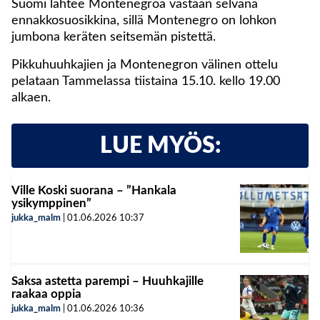
Suomi lähtee Montenegroa vastaan selvänä
ennakkosuosikkina, sillä Montenegro on lohkon
jumbona keräten seitsemän pistettä.
Pikkuhuuhkajien ja Montenegron välinen ottelu
pelataan Tammelassa tiistaina 15.10. kello 19.00
alkaen.
LUE MYÖS:
Ville Koski suorana – ”Hankala
ysikymppinen”
jukka_malm
|
01.06.2026
10:37
Saksa astetta parempi – Huuhkajille
raakaa oppia
jukka_malm
|
01.06.2026
10:36