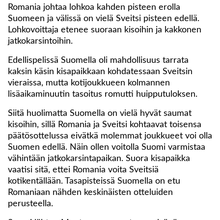
Romania johtaa lohkoa kahden pisteen erolla
Suomeen ja välissä on vielä Sveitsi pisteen edellä.
Lohkovoittaja etenee suoraan kisoihin ja kakkonen
jatkokarsintoihin.
Edellispelissä Suomella oli mahdollisuus tarrata
kaksin käsin kisapaikkaan kohdatessaan Sveitsin
vieraissa, mutta kotijoukkueen kolmannen
lisäaikaminuutin tasoitus romutti huipputuloksen.
Siitä huolimatta Suomella on vielä hyvät saumat
kisoihin, sillä Romania ja Sveitsi kohtaavat toisensa
päätösottelussa eivätkä molemmat joukkueet voi olla
Suomen edellä. Näin ollen voitolla Suomi varmistaa
vähintään jatkokarsintapaikan. Suora kisapaikka
vaatisi sitä, ettei Romania voita Sveitsiä
kotikentällään. Tasapisteissä Suomella on etu
Romaniaan nähden keskinäisten otteluiden
perusteella.