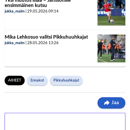
Yksi muutos lisää – Janssonille
ensimmäinen kutsu
jukka_malm
|
29.05.2026
09:14
Mika Lehkosuo valitsi Pikkuhuuhkajat
jukka_malm
|
28.05.2026
13:26
AIHEET
Ennakot
Pikkuhuuhkajat
Jaa
1€ = 10€ arvosta