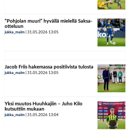
”Pohjolan muuri” hyvällä mielellä Saksa-
otteluun
jukka_malm
|
31.05.2026
13:05
Jacob Friis hakemassa positiivista tulosta
jukka_malm
|
31.05.2026
13:05
Yksi muutos Huuhkajiin – Juho Kilo
kutsuttiin mukaan
jukka_malm
|
31.05.2026
13:04