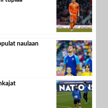
appulat naulaan
hkajat