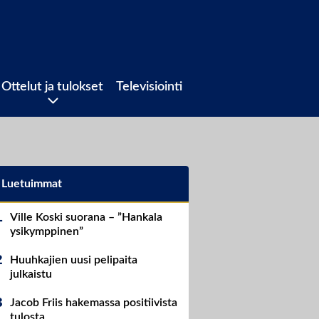
Ottelut ja tulokset
Televisiointi
Luetuimmat
Ville Koski suorana – ”Hankala
ysikymppinen”
Huuhkajien uusi pelipaita
julkaistu
Jacob Friis hakemassa positiivista
tulosta