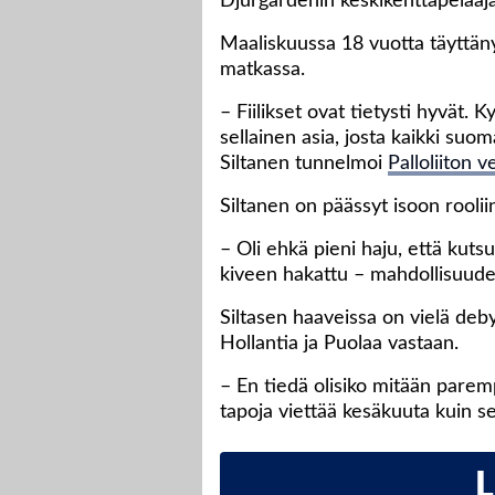
Djurgårdenin keskikenttäpelaaja
Maaliskuussa 18 vuotta täyttän
matkassa.
– Fiilikset ovat tietysti hyvät
sellainen asia, josta kaikki suom
Siltanen tunnelmoi
Palloliiton v
Siltanen on päässyt isoon rooli
– Oli ehkä pieni haju, että kutsu 
kiveen hakattu – mahdollisuudet
Siltasen haaveissa on vielä deb
Hollantia ja Puolaa vastaan.
– En tiedä olisiko mitään parem
tapoja viettää kesäkuuta kuin se