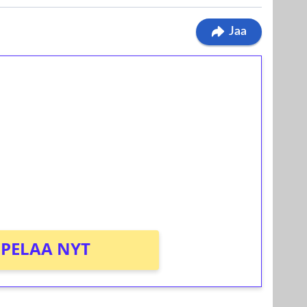
Jaa
ilmaiskierroksia ilman
osta Tuohi 1000 -peliin (arvo 0,20€ per
PELAA NYT