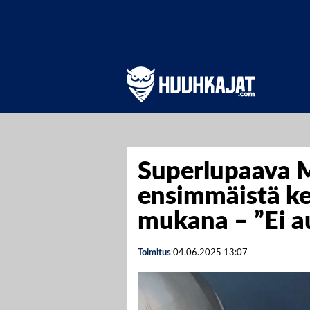
Superlupaava M
ensimmäistä k
mukana – ”Ei au
Toimitus
04.06.2025
13:07