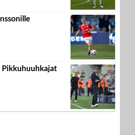
nssonille
i Pikkuhuuhkajat