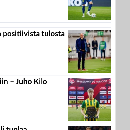
positiivista tulosta
in – Juho Kilo
eli tuplaa