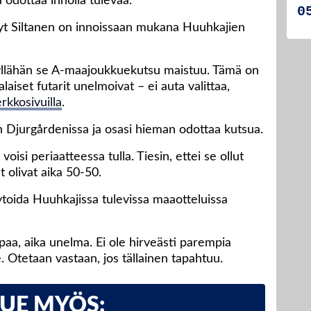
 odottaa innolla tulevaa.
yt Siltanen on innoissaan mukana Huuhkajien
. Kyllähän se A-maajoukkuekutsu maistuu. Tämä on
alaiset futarit unelmoivat – ei auta valittaa,
erkkosivuilla
.
in Djurgårdenissa ja osasi hieman odottaa kutsua.
voisi periaatteessa tulla. Tiesin, ettei se ollut
 olivat aika 50-50.
ytoida Huuhkajissa tulevissa maaotteluissa
paa, aika unelma. Ei ole hirveästi parempia
. Otetaan vastaan, jos tällainen tapahtuu.
LUE MYÖS: