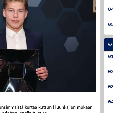
ensimmäistä kertaa kutsun Huuhkajien mukaan.