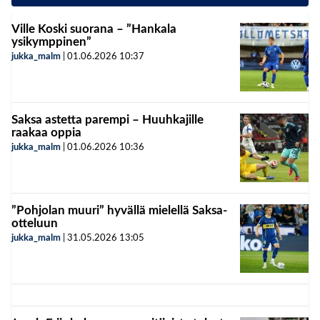
Ville Koski suorana – ”Hankala
ysikymppinen”
jukka_malm
|
01.06.2026
10:37
Saksa astetta parempi – Huuhkajille
raakaa oppia
jukka_malm
|
01.06.2026
10:36
”Pohjolan muuri” hyvällä mielellä Saksa-
otteluun
jukka_malm
|
31.05.2026
13:05