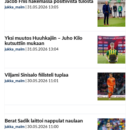
Jacob Friis hakemassa positiivista tulosta
jukka_malm
|
31.05.2026
13:05
Yksi muutos Huuhkajiin – Juho Kilo
kutsuttiin mukaan
jukka_malm
|
31.05.2026
13:04
Viljami Sinisalo fiilisteli tuplaa
jukka_malm
|
30.05.2026
11:01
Berat Sadik laittoi nappulat naulaan
jukka_malm
|
30.05.2026
11:00