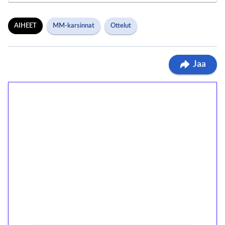
AIHEET
MM-karsinnat
Ottelut
Jaa
1€ = 10€ arvosta
ilmaiskierroksia ilman
kierrätystä!
Talleta 1€
Saat heti 50 ilmaiskierrosta Tuohi 1000 -
peliin (arvo 0,20€ per kierros)!
Ei kierrätysvaatimusta!