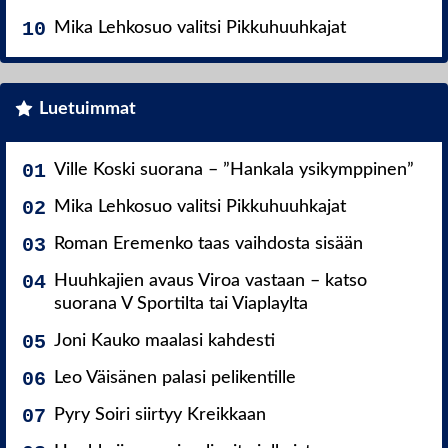
Mika Lehkosuo valitsi Pikkuhuuhkajat
Luetuimmat
Ville Koski suorana – ”Hankala ysikymppinen”
Mika Lehkosuo valitsi Pikkuhuuhkajat
Roman Eremenko taas vaihdosta sisään
Huuhkajien avaus Viroa vastaan – katso
suorana V Sportilta tai Viaplaylta
Joni Kauko maalasi kahdesti
Leo Väisänen palasi pelikentille
Pyry Soiri siirtyy Kreikkaan