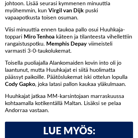
johtoon. Lisää seurasi kymmenen minuuttia
myöhemmin, kun
Virgil van Dijk
puski
vapaapotkusta toisen osuman.
Viisi minuuttia ennen taukoa pallo osui Huuhkaja-
toppari
Miro Tenhoa
käteen ja tilanteesta vihellettiin
rangaistuspotku.
Memphis Depay
viimeisteli
varmasti 3-0-taukolukemat.
Toisella puoliajalla Alankomaiden kovin into oli jo
laantunut, mutta Huuhkajat ei siitä huolimatta
päässyt paikoille. Päätöslukemat iski ottelun lopulla
Cody Gapko
, joka latasi pallon kaukaa yläkulmaan.
Huuhkajat jatkaa MM-karsintojaan marraskuussa
kohtaamalla kotikentällä Maltan. Lisäksi se pelaa
Andorraa vastaan.
LUE MYÖS: