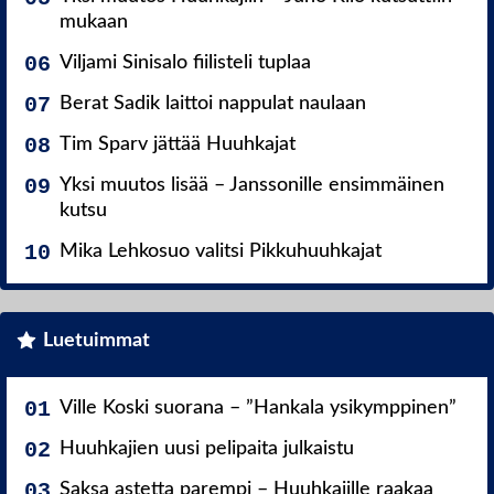
mukaan
Viljami Sinisalo fiilisteli tuplaa
Berat Sadik laittoi nappulat naulaan
Tim Sparv jättää Huuhkajat
Yksi muutos lisää – Janssonille ensimmäinen
kutsu
Mika Lehkosuo valitsi Pikkuhuuhkajat
Luetuimmat
Ville Koski suorana – ”Hankala ysikymppinen”
Huuhkajien uusi pelipaita julkaistu
Saksa astetta parempi – Huuhkajille raakaa