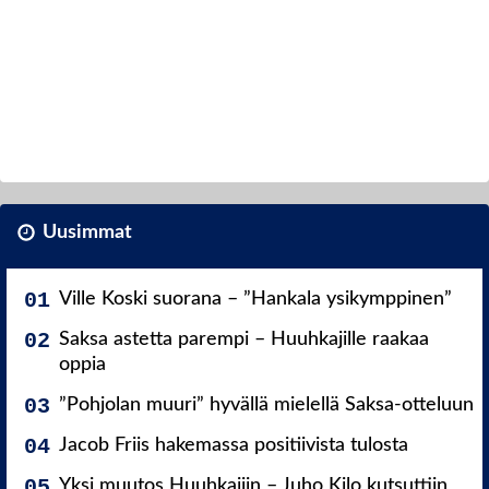
Uusimmat
Ville Koski suorana – ”Hankala ysikymppinen”
Saksa astetta parempi – Huuhkajille raakaa
oppia
”Pohjolan muuri” hyvällä mielellä Saksa-otteluun
Jacob Friis hakemassa positiivista tulosta
Yksi muutos Huuhkajiin – Juho Kilo kutsuttiin