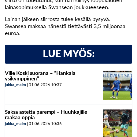
siirto on toteutunut, kun hän siirtyy loppukauden
lainasopimuksella Swansean joukkueeseen.
Lainan jälkeen siirrosta tulee kesällä pysyvä.
Swansea maksaa hänestä tiettävästi 3,5 miljoonaa
euroa.
LUE MYÖS:
Ville Koski suorana – ”Hankala
ysikymppinen”
jukka_malm
|
01.06.2026
10:37
Saksa astetta parempi – Huuhkajille
raakaa oppia
jukka_malm
|
01.06.2026
10:36