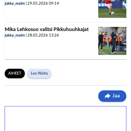
jukka_malm
|
29.05.2026
09:14
Mika Lehkosuo valitsi Pikkuhuuhkajat
jukka_malm
|
28.05.2026
13:26
AIHEET
Leo Walta
Jaa
1€ = 10€ arvosta
ilmaiskierroksia ilman