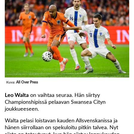
Kuva:
All Over Press
Leo Walta
on vaihtaa seuraa. Hän siirtyy
Championshipissä pelaavan Swansea Cityn
joukkueeseen.
Walta pelasi loistavan kauden Allsvenskanissa ja
hänen siirrollaan on spekuloitu pitkin talvea. Nyt