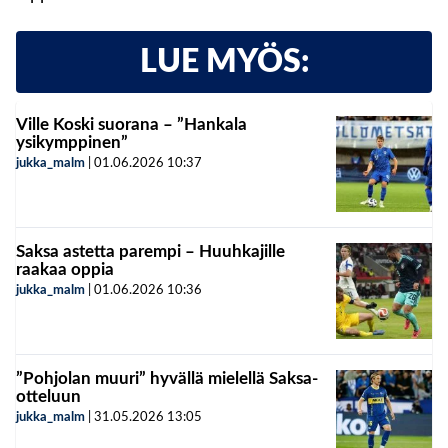
LUE MYÖS:
Ville Koski suorana – ”Hankala
ysikymppinen”
jukka_malm
|
01.06.2026
10:37
Saksa astetta parempi – Huuhkajille
raakaa oppia
jukka_malm
|
01.06.2026
10:36
”Pohjolan muuri” hyvällä mielellä Saksa-
otteluun
jukka_malm
|
31.05.2026
13:05