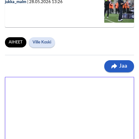
jukka_malm
|
28.05.2026
13:26
AIHEET
Ville Koski
Jaa
1€ = 10€ arvosta
ilmaiskierroksia ilman
kierrätystä!
Talleta 1€
Saat heti 50 ilmaiskierrosta Tuohi 1000 -