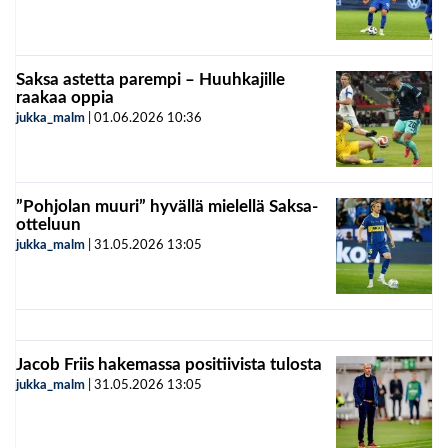
Saksa astetta parempi – Huuhkajille
raakaa oppia
jukka_malm
|
01.06.2026
10:36
”Pohjolan muuri” hyvällä mielellä Saksa-
otteluun
jukka_malm
|
31.05.2026
13:05
Jacob Friis hakemassa positiivista tulosta
jukka_malm
|
31.05.2026
13:05