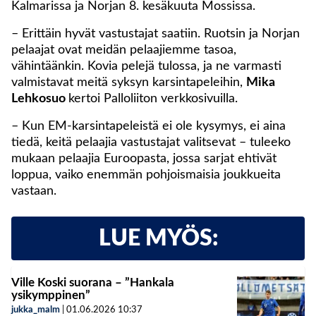
Kalmarissa ja Norjan 8. kesäkuuta Mossissa.
– Erittäin hyvät vastustajat saatiin. Ruotsin ja Norjan
pelaajat ovat meidän pelaajiemme tasoa,
vähintäänkin. Kovia pelejä tulossa, ja ne varmasti
valmistavat meitä syksyn karsintapeleihin,
Mika
Lehkosuo
kertoi Palloliiton verkkosivuilla.
– Kun EM-karsintapeleistä ei ole kysymys, ei aina
tiedä, keitä pelaajia vastustajat valitsevat – tuleeko
mukaan pelaajia Euroopasta, jossa sarjat ehtivät
loppua, vaiko enemmän pohjoismaisia joukkueita
vastaan.
LUE MYÖS:
Ville Koski suorana – ”Hankala
ysikymppinen”
jukka_malm
|
01.06.2026
10:37