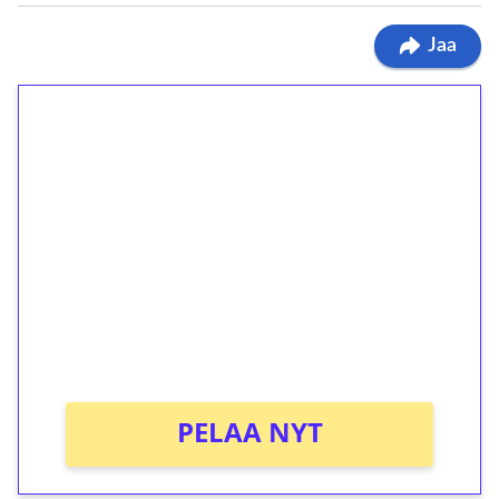
Jaa
1€ = 10€ arvosta
ilmaiskierroksia ilman
kierrätystä!
Talleta 1€
Saat heti 50 ilmaiskierrosta Tuohi 1000 -
peliin (arvo 0,20€ per kierros)!
Ei kierrätysvaatimusta!
PELAA NYT