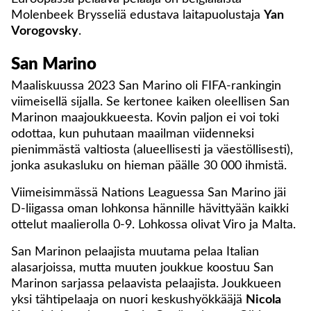
Molenbeek Brysseliä edustava laitapuolustaja
Yan
Vorogovsky
.
San Marino
Maaliskuussa 2023 San Marino oli FIFA-rankingin
viimeisellä sijalla. Se kertonee kaiken oleellisen San
Marinon maajoukkueesta. Kovin paljon ei voi toki
odottaa, kun puhutaan maailman viidenneksi
pienimmästä valtiosta (alueellisesti ja väestöllisesti),
jonka asukasluku on hieman päälle 30 000 ihmistä.
Viimeisimmässä Nations Leaguessa San Marino jäi
D-liigassa oman lohkonsa hännille hävittyään kaikki
ottelut maalierolla 0-9. Lohkossa olivat Viro ja Malta.
San Marinon pelaajista muutama pelaa Italian
alasarjoissa, mutta muuten joukkue koostuu San
Marinon sarjassa pelaavista pelaajista. Joukkueen
yksi tähtipelaaja on nuori keskushyökkääjä
Nicola