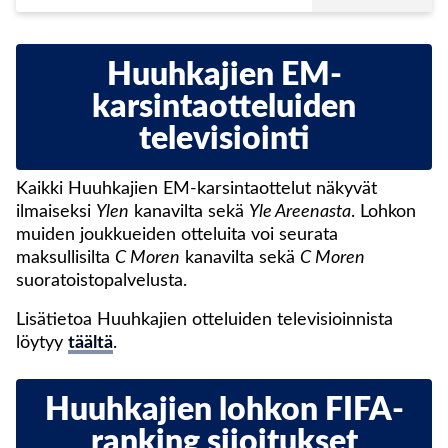
Huuhkajien EM-
karsintaotteluiden
televisiointi
Kaikki Huuhkajien EM-karsintaottelut näkyvät
ilmaiseksi
Ylen
kanavilta sekä
Yle Areenasta
. Lohkon
muiden joukkueiden otteluita voi seurata
maksullisilta
C Moren
kanavilta sekä
C Moren
suoratoistopalvelusta.
Lisätietoa Huuhkajien otteluiden televisioinnista
löytyy
täältä
.
Huuhkajien lohkon FIFA-
ranking sijoitukset