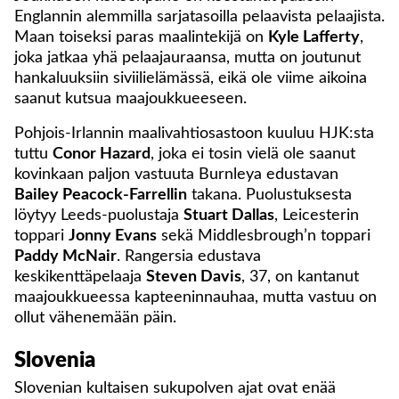
Englannin alemmilla sarjatasoilla pelaavista pelaajista.
Maan toiseksi paras maalintekijä on
Kyle Lafferty
,
joka jatkaa yhä pelaajauraansa, mutta on joutunut
hankaluuksiin siviilielämässä, eikä ole viime aikoina
saanut kutsua maajoukkueeseen.
Pohjois-Irlannin maalivahtiosastoon kuuluu HJK:sta
tuttu
Conor Hazard
, joka ei tosin vielä ole saanut
kovinkaan paljon vastuuta Burnleya edustavan
Bailey Peacock-Farrellin
takana. Puolustuksesta
löytyy Leeds-puolustaja
Stuart Dallas
, Leicesterin
toppari
Jonny Evans
sekä Middlesbrough’n toppari
Paddy McNair
. Rangersia edustava
keskikenttäpelaaja
Steven Davis
, 37, on kantanut
maajoukkueessa kapteeninnauhaa, mutta vastuu on
ollut vähenemään päin.
Slovenia
Slovenian kultaisen sukupolven ajat ovat enää