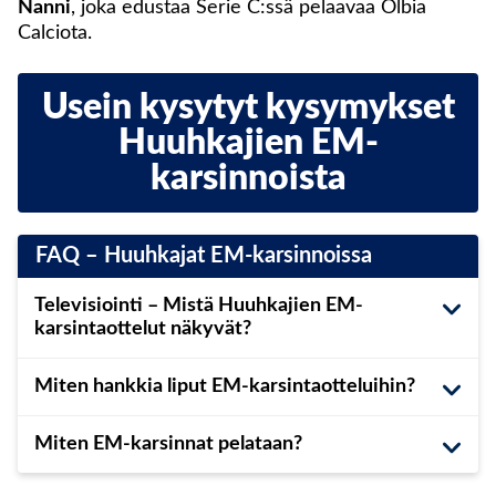
Nanni
, joka edustaa Serie C:ssä pelaavaa Olbia
Calciota.
Usein kysytyt kysymykset
Huuhkajien EM-
karsinnoista
FAQ – Huuhkajat EM-karsinnoissa
Televisiointi – Mistä Huuhkajien EM-
karsintaottelut näkyvät?
Kaikki Huuhkajien EM-karsintaottelut näkyvät
Miten hankkia liput EM-karsintaotteluihin?
ilmaiseksi Ylen kanavilta (yleensä Yle TV2) ja Yle
Areenasta. Lisätietoa löydät
täältä
.
Huuhkajien kotiotteluihin liput myy Lippu.fi.
Tästä
Miten EM-karsinnat pelataan?
lisätietoa otteluiden lipunmyynnistä.
Suomen EM-karsintalohkossa pelaa kuusi joukkuetta,