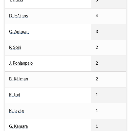
T. Pukki
5
D. Håkans
4
O. Antman
3
P. Soiri
2
J. Pohjanpalo
2
B. Källman
2
R. Lod
1
R. Taylor
1
G. Kamara
1