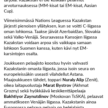
tarjolla. Kazakstan ei ole koskaan pelannut
arvoturnauksessa (MM-kisat tai EM-kisat, Aasian
Cup).
Viimeisimmässä Nations Leaguessa Kazakstan
järjesti pienoisen yllätyksen, kun se voitti C-liigassa
oman lohkonsa. Taakse jäivät Azerbaidžan, Slovakia
sekä Valko-Venäjä. Seuraavassa Kansojen liigassa
Kazakstan voidaan arpoa siis vaikkapa samaan
lohkoon Suomen kanssa, kuten kävi nyt EM-
karsintojen osalta.
Joukkueen pelaajisto koostuu hyvin vahvasti
Kazakstanin omasta liigasta, jossa isoin seura on
europeleissäkin useasti vilahdellut Astana.
Maajoukkueen tähdet, toppari
Nuraly Alip
(Zenit),
oikea laitapuolustaja
Marat Bystrov
(Akhmat
Grozny) sekä hyökkäävä keskikenttäpelaaja
Bakhtiyor Zaynutdinov
(Moskovan TsSKA), pelaavat
ammatikseen Venäjän liigassa. Kazakstanin ainoa
Euroopassa pelaava pelaaja on belgialaista