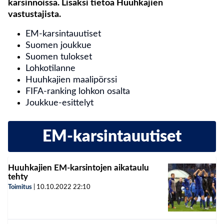
karsinnoissa. Lisäksi tietoa Huuhkajien
vastustajista.
EM-karsintauutiset
Suomen joukkue
Suomen tulokset
Lohkotilanne
Huuhkajien maalipörssi
FIFA-ranking lohkon osalta
Joukkue-esittelyt
EM-karsintauutiset
Huuhkajien EM-karsintojen aikataulu
tehty
Toimitus
|
10.10.2022
22:10