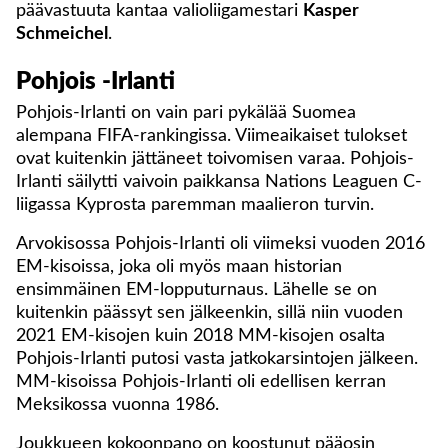
päävastuuta kantaa valioliigamestari
Kasper
Schmeichel
.
Pohjois -Irlanti
Pohjois-Irlanti on vain pari pykälää Suomea
alempana FIFA-rankingissa. Viimeaikaiset tulokset
ovat kuitenkin jättäneet toivomisen varaa. Pohjois-
Irlanti säilytti vaivoin paikkansa Nations Leaguen C-
liigassa Kyprosta paremman maalieron turvin.
Arvokisossa Pohjois-Irlanti oli viimeksi vuoden 2016
EM-kisoissa, joka oli myös maan historian
ensimmäinen EM-lopputurnaus. Lähelle se on
kuitenkin päässyt sen jälkeenkin, sillä niin vuoden
2021 EM-kisojen kuin 2018 MM-kisojen osalta
Pohjois-Irlanti putosi vasta jatkokarsintojen jälkeen.
MM-kisoissa Pohjois-Irlanti oli edellisen kerran
Meksikossa vuonna 1986.
Joukkueen kokoonpano on koostunut pääosin