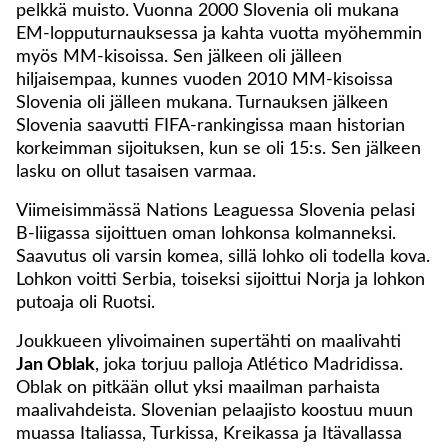
pelkkä muisto. Vuonna 2000 Slovenia oli mukana
EM-lopputurnauksessa ja kahta vuotta myöhemmin
myös MM-kisoissa. Sen jälkeen oli jälleen
hiljaisempaa, kunnes vuoden 2010 MM-kisoissa
Slovenia oli jälleen mukana. Turnauksen jälkeen
Slovenia saavutti FIFA-rankingissa maan historian
korkeimman sijoituksen, kun se oli 15:s. Sen jälkeen
lasku on ollut tasaisen varmaa.
Viimeisimmässä Nations Leaguessa Slovenia pelasi
B-liigassa sijoittuen oman lohkonsa kolmanneksi.
Saavutus oli varsin komea, sillä lohko oli todella kova.
Lohkon voitti Serbia, toiseksi sijoittui Norja ja lohkon
putoaja oli Ruotsi.
Joukkueen ylivoimainen supertähti on maalivahti
Jan Oblak
, joka torjuu palloja Atlético Madridissa.
Oblak on pitkään ollut yksi maailman parhaista
maalivahdeista. Slovenian pelaajisto koostuu muun
muassa Italiassa, Turkissa, Kreikassa ja Itävallassa