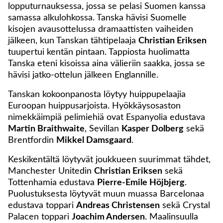
lopputurnauksessa, jossa se pelasi Suomen kanssa
samassa alkulohkossa. Tanska hävisi Suomelle
kisojen avausottelussa dramaattisten vaiheiden
jälkeen, kun Tanskan tähtipelaaja
Christian Eriksen
tuupertui kentän pintaan. Tappiosta huolimatta
Tanska eteni kisoissa aina välieriin saakka, jossa se
hävisi jatko-ottelun jälkeen Englannille.
Tanskan kokoonpanosta löytyy huippupelaajia
Euroopan huippusarjoista. Hyökkäysosaston
nimekkäimpiä pelimiehiä ovat Espanyolia edustava
Martin Braithwaite
, Sevillan
Kasper Dolberg
sekä
Brentfordin
Mikkel Damsgaard
.
Keskikentältä löytyvät joukkueen suurimmat tähdet,
Manchester Unitedin
Christian Eriksen
sekä
Tottenhamia edustava
Pierre-Emile Höjbjerg
.
Puolustuksesta löytyvät muun muassa Barcelonaa
edustava toppari
Andreas Christensen
sekä Crystal
Palacen toppari
Joachim Andersen
. Maalinsuulla