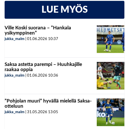
joista kaksi parasta etenee suoraan EM-kisoihin.
LUE MYÖS
Lisäksi Suomella on mahdollisuus vielä edetä
jatkokarsintaan Nations Leaguen B-liigan parhaana
lohkokakkosena, mutta se varmistuu vasta EM-
Ville Koski suorana – ”Hankala
karsintojen jälkeen.
ysikymppinen”
jukka_malm
|
01.06.2026
10:37
Saksa astetta parempi – Huuhkajille
raakaa oppia
jukka_malm
|
01.06.2026
10:36
”Pohjolan muuri” hyvällä mielellä Saksa-
otteluun
jukka_malm
|
31.05.2026
13:05