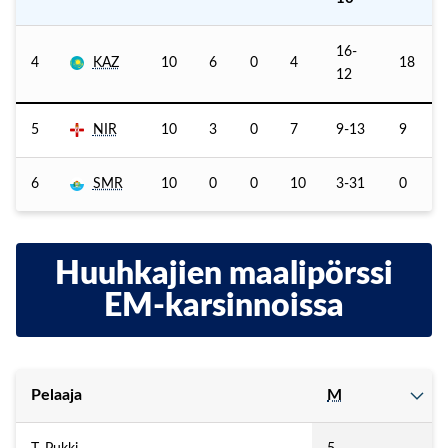
16-
4
KAZ
10
6
0
4
18
12
5
NIR
10
3
0
7
9-13
9
6
SMR
10
0
0
10
3-31
0
Huuhkajien maalipörssi
EM-karsinnoissa
Pelaaja
M