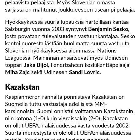
pelaavista pelaajista. Myös Slovenian omasta
sarjasta on mahtunut joukkueeseen useampi pelaaja.
Hyökkäyksessä suuria lupauksia harteillaan kantaa
Salzburgin vuonna 2003 syntynyt
Benjamin Sesko
,
josta povataan tulevaisuuden vastuunkantajaa. Sesko
kantoi nuoresta iästään huolimatta suurta vastuuta
Slovenian hyökkäyksessä aiemmassa Nations
Leaguessa. Maininnan ansaitsevat myös Udinesen
toppari
Jaka Bijol
, Fenerbahcen keskikenttäpelaaja
Miha Zajc
sekä Udinesen
Sandi Lovric
.
Kazakstan
Kaspianmeren rannalta ponnistava Kazakstan on
Suomelle tuttu vastustaja edellisistä MM-
karsinnoista. Suomi onnistui voittamaan Kazakstanin
niin kotona (1-0) kuin vieraissakin (2-0). Kazakstan
on ollut UEFA:n alaisuudessa vasta vuodesta 2002.
Suurta menestystä ei ole ollut UEFA:n alaisuudessa