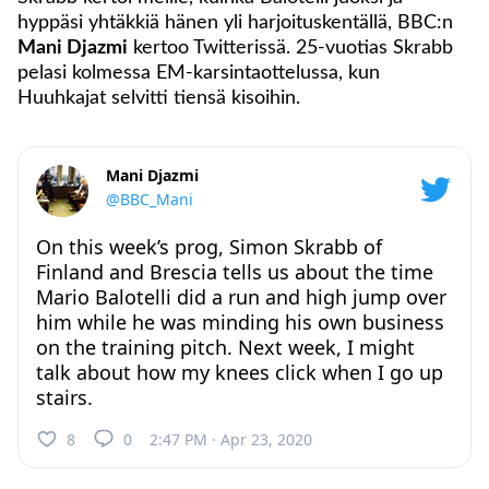
hyppäsi yhtäkkiä hänen yli harjoituskentällä, BBC:n
Mani Djazmi
kertoo Twitterissä. 25-vuotias Skrabb
pelasi kolmessa EM-karsintaottelussa, kun
Huuhkajat selvitti tiensä kisoihin.
Mani Djazmi
@BBC_Mani
On this week’s prog, Simon Skrabb of
Finland and Brescia tells us about the time
Mario Balotelli did a run and high jump over
him while he was minding his own business
on the training pitch. Next week, I might
talk about how my knees click when I go up
stairs.
8
0
2:47 PM · Apr 23, 2020