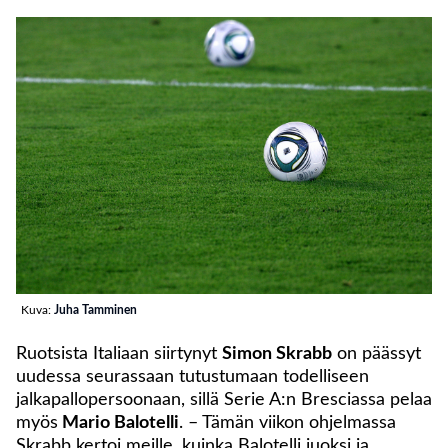
Kuva:
Juha Tamminen
Ruotsista Italiaan siirtynyt
Simon Skrabb
on päässyt
uudessa seurassaan tutustumaan todelliseen
jalkapallopersoonaan, sillä Serie A:n Bresciassa pelaa
myös
Mario Balotelli
. – Tämän viikon ohjelmassa
Skrabb kertoi meille, kuinka Balotelli juoksi ja