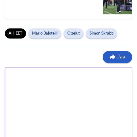
AIHEET
Mario Balotelli
Ottelut
Simon Skrabb
Jaa
1€ = 10€ arvosta
ilmaiskierroksia ilman
kierrätystä!
Talleta 1€
Saat heti 50 ilmaiskierrosta Tuohi 1000 -
peliin (arvo 0,20€ per kierros)!