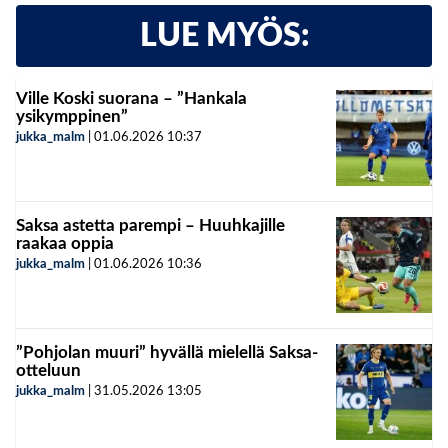
LUE MYÖS:
Ville Koski suorana – ”Hankala
ysikymppinen”
jukka_malm
|
01.06.2026
10:37
Saksa astetta parempi – Huuhkajille
raakaa oppia
jukka_malm
|
01.06.2026
10:36
”Pohjolan muuri” hyvällä mielellä Saksa-
otteluun
jukka_malm
|
31.05.2026
13:05