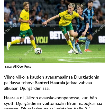
Kuva:
All Over Press
Viime viikolla kauden avausmaalinsa Djurgårdenin
paidassa tehnyt
Santeri Haarala
jatkaa vahvaa
alkuaan Djurgårdenissa.
Haarala oli jälleen avauskokoonpanossa, kun hän
syötti Djurgårdenin voittomaalin Brommapojkarnaa