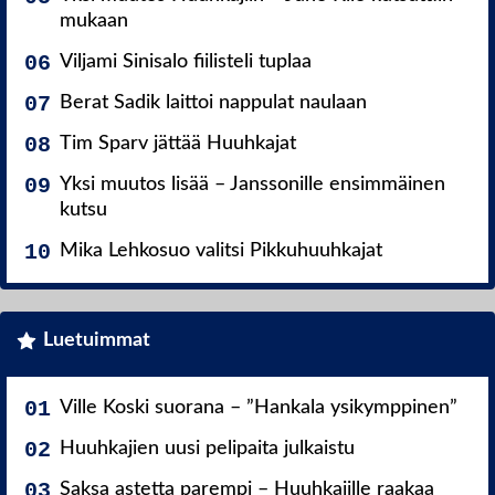
mukaan
Viljami Sinisalo fiilisteli tuplaa
Berat Sadik laittoi nappulat naulaan
Tim Sparv jättää Huuhkajat
Yksi muutos lisää – Janssonille ensimmäinen
kutsu
Mika Lehkosuo valitsi Pikkuhuuhkajat
Luetuimmat
Ville Koski suorana – ”Hankala ysikymppinen”
Huuhkajien uusi pelipaita julkaistu
Saksa astetta parempi – Huuhkajille raakaa