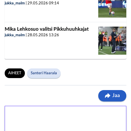
jukka_malm
|
29.05.2026
09:14
Mika Lehkosuo valitsi Pikkuhuuhkajat
jukka_malm
|
28.05.2026
13:26
AIHEET
Santeri Haarala
Jaa
1€ = 10€ arvosta
ilmaiskierroksia ilman