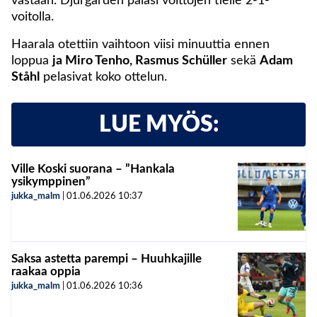
vastaan. Djurgården palasi voittojen tielle 2-1-
voitolla.
Haarala otettiin vaihtoon viisi minuuttia ennen
loppua
ja Miro Tenho, Rasmus Schüller
sekä
Adam
Ståhl
pelasivat koko ottelun.
LUE MYÖS:
Ville Koski suorana – ”Hankala
ysikymppinen”
jukka_malm
|
01.06.2026
10:37
Saksa astetta parempi – Huuhkajille
raakaa oppia
jukka_malm
|
01.06.2026
10:36