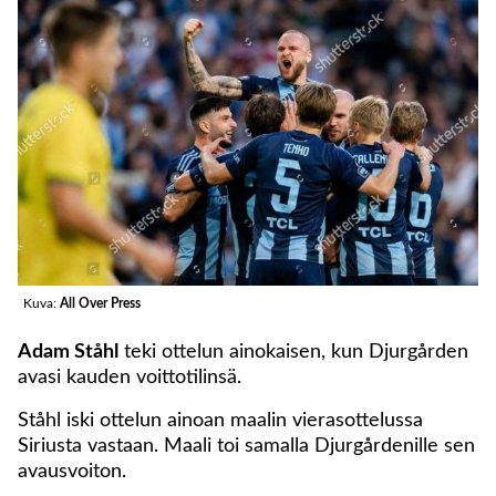
Kuva:
All Over Press
Adam Ståhl
teki ottelun ainokaisen, kun Djurgården
avasi kauden voittotilinsä.
Ståhl iski ottelun ainoan maalin vierasottelussa
Siriusta vastaan. Maali toi samalla Djurgårdenille sen
avausvoiton.