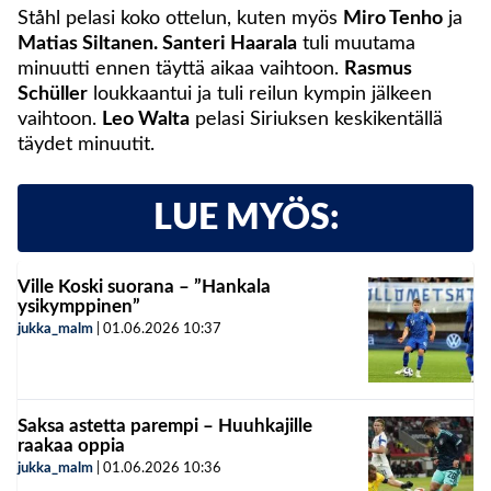
Ståhl pelasi koko ottelun, kuten myös
Miro Tenho
ja
Matias Siltanen. Santeri Haarala
tuli muutama
minuutti ennen täyttä aikaa vaihtoon.
Rasmus
Schüller
loukkaantui ja tuli reilun kympin jälkeen
vaihtoon.
Leo Walta
pelasi Siriuksen keskikentällä
täydet minuutit.
LUE MYÖS:
Ville Koski suorana – ”Hankala
ysikymppinen”
jukka_malm
|
01.06.2026
10:37
Saksa astetta parempi – Huuhkajille
raakaa oppia
jukka_malm
|
01.06.2026
10:36