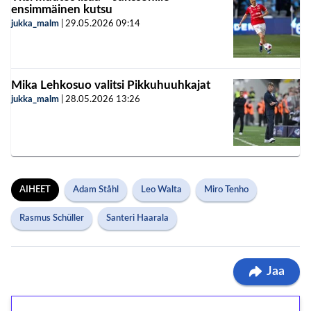
ensimmäinen kutsu
jukka_malm
|
29.05.2026
09:14
Mika Lehkosuo valitsi Pikkuhuuhkajat
jukka_malm
|
28.05.2026
13:26
AIHEET
Adam Ståhl
Leo Walta
Miro Tenho
Rasmus Schüller
Santeri Haarala
Jaa