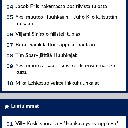
Jacob Friis hakemassa positiivista tulosta
Yksi muutos Huuhkajiin – Juho Kilo kutsuttiin
mukaan
Viljami Sinisalo fiilisteli tuplaa
Berat Sadik laittoi nappulat naulaan
Tim Sparv jättää Huuhkajat
Yksi muutos lisää – Janssonille ensimmäinen
kutsu
Mika Lehkosuo valitsi Pikkuhuuhkajat
Luetuimmat
Ville Koski suorana – ”Hankala ysikymppinen”