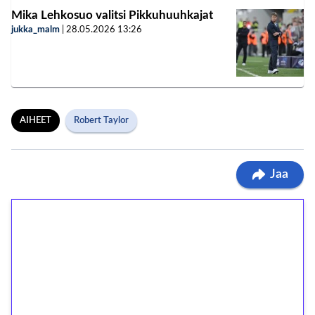
Mika Lehkosuo valitsi Pikkuhuuhkajat
jukka_malm
|
28.05.2026
13:26
AIHEET
Robert Taylor
Jaa
1€ = 10€ arvosta
ilmaiskierroksia ilman
kierrätystä!
Talleta 1€