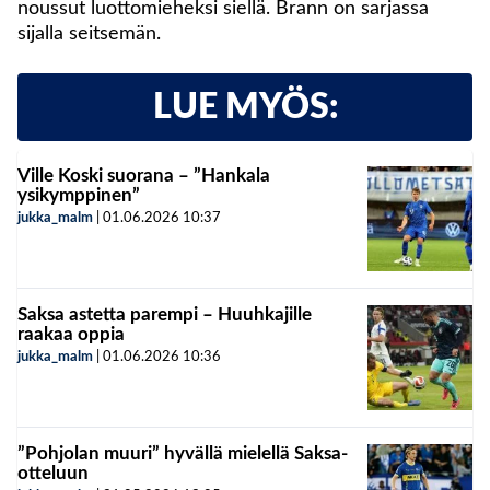
noussut luottomieheksi siellä. Brann on sarjassa
sijalla seitsemän.
LUE MYÖS:
Ville Koski suorana – ”Hankala
ysikymppinen”
jukka_malm
|
01.06.2026
10:37
Saksa astetta parempi – Huuhkajille
raakaa oppia
jukka_malm
|
01.06.2026
10:36
”Pohjolan muuri” hyvällä mielellä Saksa-
otteluun