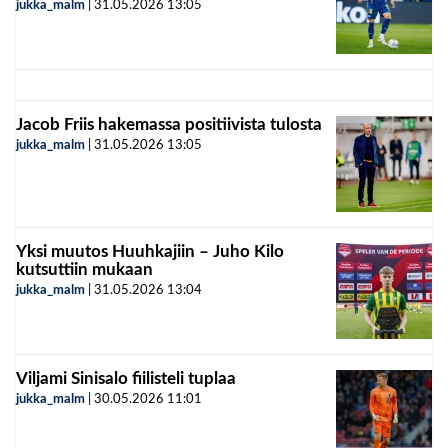
jukka_malm
|
31.05.2026
13:05
Jacob Friis hakemassa positiivista tulosta
jukka_malm
|
31.05.2026
13:05
Yksi muutos Huuhkajiin – Juho Kilo
kutsuttiin mukaan
jukka_malm
|
31.05.2026
13:04
Viljami Sinisalo fiilisteli tuplaa
jukka_malm
|
30.05.2026
11:01