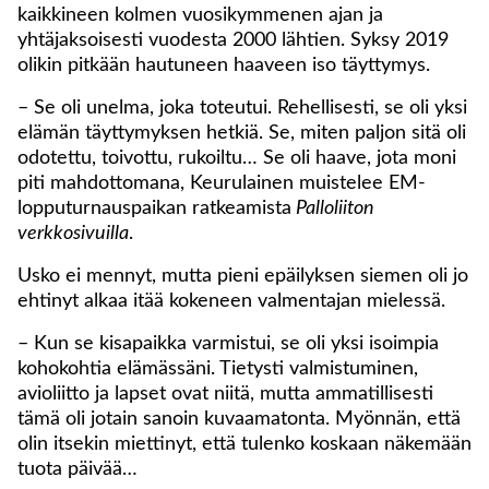
kaikkineen kolmen vuosikymmenen ajan ja
yhtäjaksoisesti vuodesta 2000 lähtien. Syksy 2019
olikin pitkään hautuneen haaveen iso täyttymys.
– Se oli unelma, joka toteutui. Rehellisesti, se oli yksi
elämän täyttymyksen hetkiä. Se, miten paljon sitä oli
odotettu, toivottu, rukoiltu… Se oli haave, jota moni
piti mahdottomana, Keurulainen muistelee EM-
lopputurnauspaikan ratkeamista
Palloliiton
verkkosivuilla
.
Usko ei mennyt, mutta pieni epäilyksen siemen oli jo
ehtinyt alkaa itää kokeneen valmentajan mielessä.
– Kun se kisapaikka varmistui, se oli yksi isoimpia
kohokohtia elämässäni. Tietysti valmistuminen,
avioliitto ja lapset ovat niitä, mutta ammatillisesti
tämä oli jotain sanoin kuvaamatonta. Myönnän, että
olin itsekin miettinyt, että tulenko koskaan näkemään
tuota päivää…