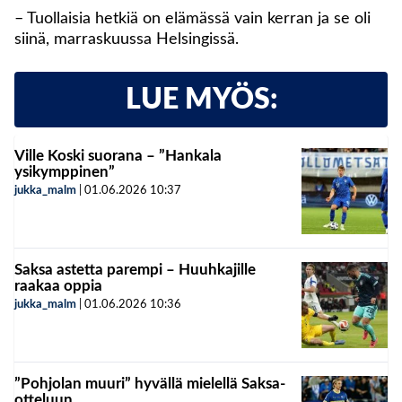
– Tuollaisia hetkiä on elämässä vain kerran ja se oli
siinä, marraskuussa Helsingissä.
LUE MYÖS:
Ville Koski suorana – ”Hankala
ysikymppinen”
jukka_malm
|
01.06.2026
10:37
Saksa astetta parempi – Huuhkajille
raakaa oppia
jukka_malm
|
01.06.2026
10:36
”Pohjolan muuri” hyvällä mielellä Saksa-
otteluun