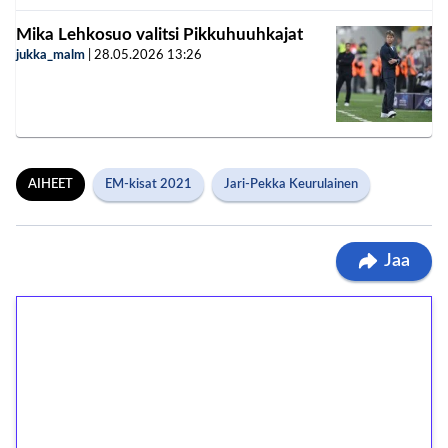
Mika Lehkosuo valitsi Pikkuhuuhkajat
jukka_malm
|
28.05.2026
13:26
AIHEET
EM-kisat 2021
Jari-Pekka Keurulainen
Jaa
1€ = 10€ arvosta
ilmaiskierroksia ilman
kierrätystä!
Talleta 1€