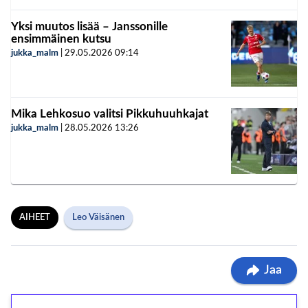
Yksi muutos lisää – Janssonille
ensimmäinen kutsu
jukka_malm
|
29.05.2026
09:14
Mika Lehkosuo valitsi Pikkuhuuhkajat
jukka_malm
|
28.05.2026
13:26
AIHEET
Leo Väisänen
Jaa