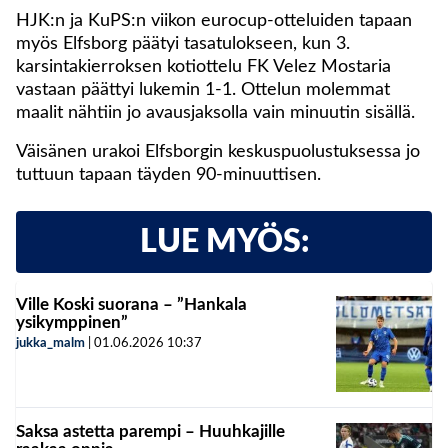
HJK:n ja KuPS:n viikon eurocup-otteluiden tapaan
myös Elfsborg päätyi tasatulokseen, kun 3.
karsintakierroksen kotiottelu FK Velez Mostaria
vastaan päättyi lukemin 1-1. Ottelun molemmat
maalit nähtiin jo avausjaksolla vain minuutin sisällä.
Väisänen urakoi Elfsborgin keskuspuolustuksessa jo
tuttuun tapaan täyden 90-minuuttisen.
LUE MYÖS:
Ville Koski suorana – ”Hankala
ysikymppinen”
jukka_malm
|
01.06.2026
10:37
Saksa astetta parempi – Huuhkajille