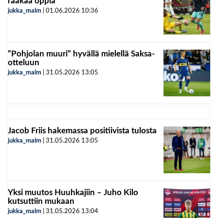
raakaa oppia
jukka_malm
|
01.06.2026
10:36
”Pohjolan muuri” hyvällä mielellä Saksa-
otteluun
jukka_malm
|
31.05.2026
13:05
Jacob Friis hakemassa positiivista tulosta
jukka_malm
|
31.05.2026
13:05
Yksi muutos Huuhkajiin – Juho Kilo
kutsuttiin mukaan
jukka_malm
|
31.05.2026
13:04