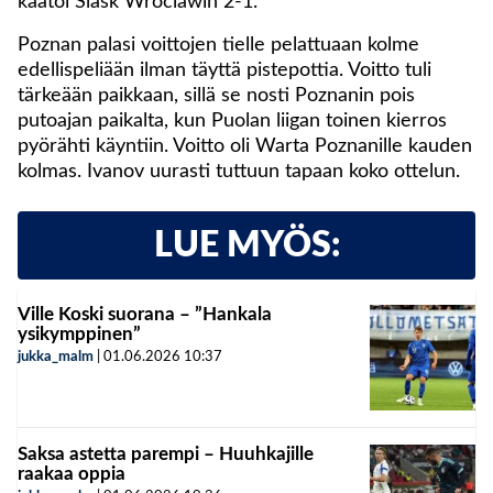
kaatoi Slask Wroclawin 2-1.
Poznan palasi voittojen tielle pelattuaan kolme
edellispeliään ilman täyttä pistepottia. Voitto tuli
tärkeään paikkaan, sillä se nosti Poznanin pois
putoajan paikalta, kun Puolan liigan toinen kierros
pyörähti käyntiin. Voitto oli Warta Poznanille kauden
kolmas. Ivanov uurasti tuttuun tapaan koko ottelun.
LUE MYÖS:
Ville Koski suorana – ”Hankala
ysikymppinen”
jukka_malm
|
01.06.2026
10:37
Saksa astetta parempi – Huuhkajille
raakaa oppia