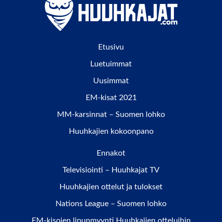
Etusivu
Luetuimmat
Uusimmat
EM-kisat 2021
MM-karsinnat – Suomen lohko
Huuhkajien kokoonpano
Ennakot
Televisiointi – Huuhkajat TV
Huuhkajien ottelut ja tulokset
Nations League – Suomen lohko
EM-kisojen lipunmyynti Huuhkajien otteluihin