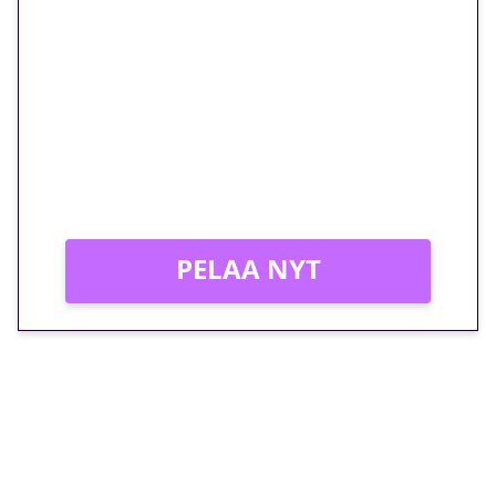
🎁 Huipputarjous jatkuu: 10
euron kierrätysvapaa
megakierros Reactoonz-
peliin – vain 1 eurolla!
Peli: Reactoonz
Vain uusille asiakkaille!
PELAA NYT