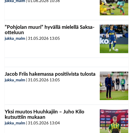
jukka_malm
|
01.06.2026
10:36
”Pohjolan muuri” hyvällä mielellä Saksa-
otteluun
jukka_malm
|
31.05.2026
13:05
Jacob Friis hakemassa positiivista tulosta
jukka_malm
|
31.05.2026
13:05
Yksi muutos Huuhkajiin – Juho Kilo
kutsuttiin mukaan
jukka_malm
|
31.05.2026
13:04