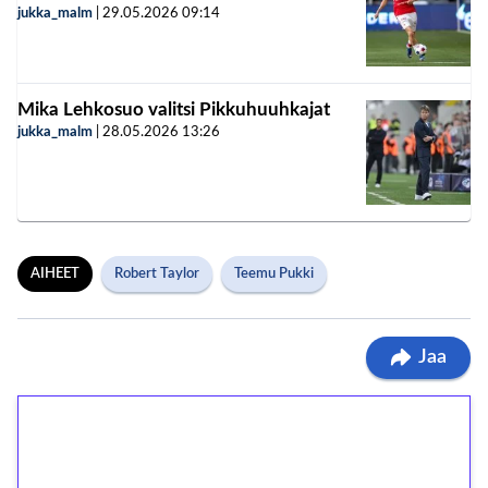
jukka_malm
|
29.05.2026
09:14
Mika Lehkosuo valitsi Pikkuhuuhkajat
jukka_malm
|
28.05.2026
13:26
AIHEET
Robert Taylor
Teemu Pukki
Jaa
1€ = 10€ arvosta
ilmaiskierroksia ilman