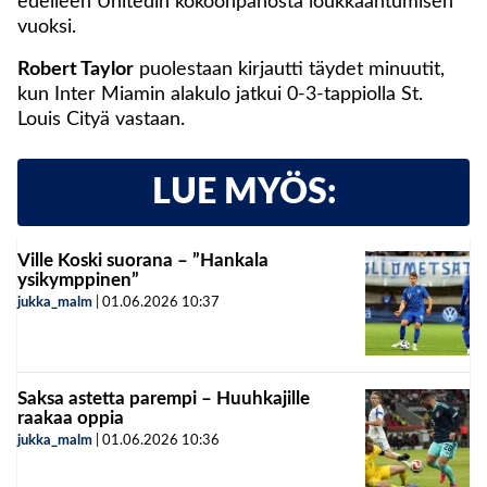
edelleen Unitedin kokoonpanosta loukkaantumisen
vuoksi.
Robert Taylor
puolestaan kirjautti täydet minuutit,
kun Inter Miamin alakulo jatkui 0-3-tappiolla St.
Louis Cityä vastaan.
LUE MYÖS:
Ville Koski suorana – ”Hankala
ysikymppinen”
jukka_malm
|
01.06.2026
10:37
Saksa astetta parempi – Huuhkajille
raakaa oppia
jukka_malm
|
01.06.2026
10:36