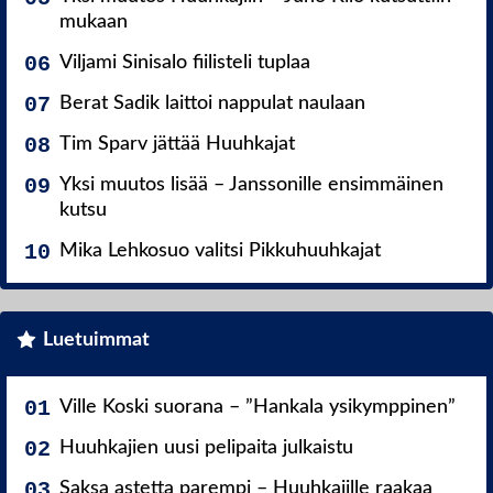
mukaan
Viljami Sinisalo fiilisteli tuplaa
Berat Sadik laittoi nappulat naulaan
Tim Sparv jättää Huuhkajat
Yksi muutos lisää – Janssonille ensimmäinen
kutsu
Mika Lehkosuo valitsi Pikkuhuuhkajat
Luetuimmat
Ville Koski suorana – ”Hankala ysikymppinen”
Huuhkajien uusi pelipaita julkaistu
Saksa astetta parempi – Huuhkajille raakaa