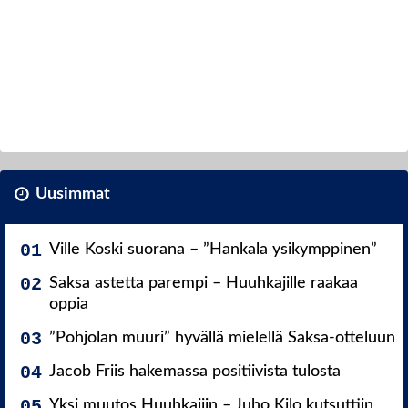
Uusimmat
Ville Koski suorana – ”Hankala ysikymppinen”
Saksa astetta parempi – Huuhkajille raakaa
oppia
”Pohjolan muuri” hyvällä mielellä Saksa-otteluun
Jacob Friis hakemassa positiivista tulosta
Yksi muutos Huuhkajiin – Juho Kilo kutsuttiin