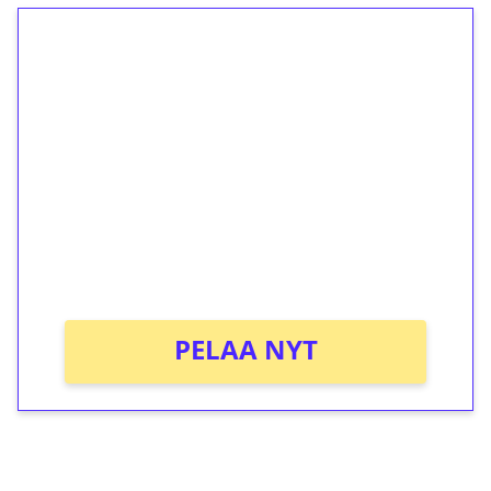
1€ = 10€ arvosta
ilmaiskierroksia ilman
kierrätystä!
Talleta 1€
Saat heti 50 ilmaiskierrosta Tuohi 1000 -
peliin (arvo 0,20€ per kierros)!
Ei kierrätysvaatimusta!
PELAA NYT