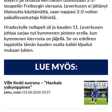
Bayern jäi omassa kierroksen ottelussaan 2-2-
tasapeliin Freiburgin vieraana. Leverkusen ei jättänyt
tilaisuutta käyttämättä, vaan nappasi 2-0-voiton
paikallisvastustaja Kölnistä.
Hradeckylle nollapeli oli jo kauden 11. Leverkusen
johtaa sarjaa nyt kymmenen pisteen erolla, kun
kymmenen kierrosta on jäljellä. Se on edelleen
tappioitta tämän kauden osalta kaikki klpailut
mukaan lukien.
LUE MYÖS:
Ville Koski suorana – ”Hankala
ysikymppinen”
jukka_malm
|
01.06.2026
10:37