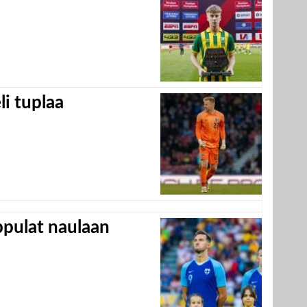
eli tuplaa
appulat naulaan