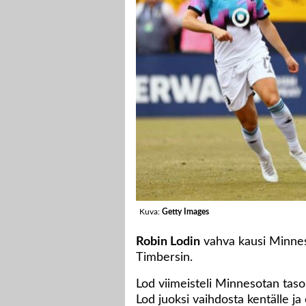
Kuva:
Getty Images
Robin Lodin
vahva kausi Minneso
Timbersin.
Lod viimeisteli Minnesotan taso
Lod juoksi vaihdosta kentälle j