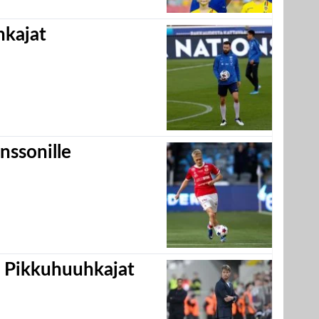
hkajat
nssonille
i Pikkuhuuhkajat