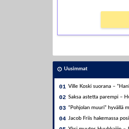
Uusimmat
Ville Koski suorana – ”Ha
Saksa astetta parempi – Hu
”Pohjolan muuri” hyvällä m
Jacob Friis hakemassa posit