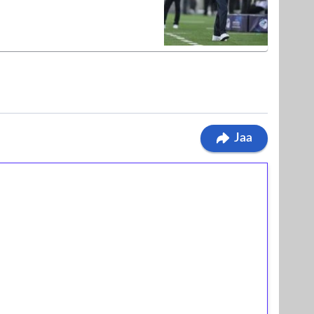
Jaa
ilmaiskierroksia ilman
osta Tuohi 1000 -peliin (arvo 0,20€ per