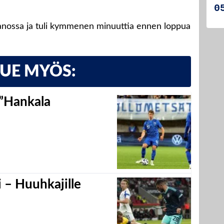
nossa ja tuli kymmenen minuuttia ennen loppua
LUE MYÖS:
 ”Hankala
 – Huuhkajille