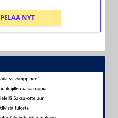
PELAA NYT
nkala ysikymppinen”
uhkajille raakaa oppia
ielellä Saksa-otteluun
iivista tulosta