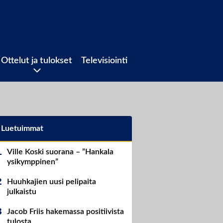
Ottelut ja tulokset
Televisiointi
Luetuimmat
Ville Koski suorana – ”Hankala
ysikymppinen”
Huuhkajien uusi pelipaita
julkaistu
Jacob Friis hakemassa positiivista
tulosta