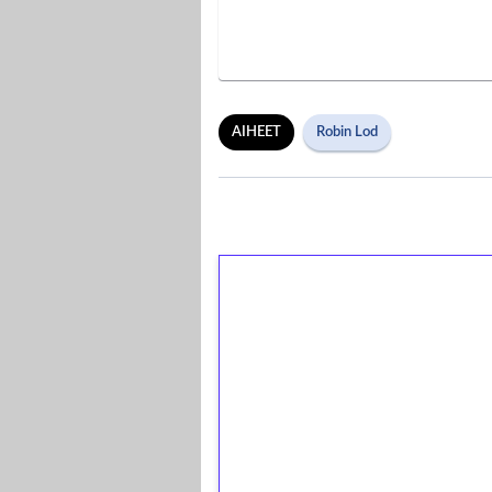
AIHEET
Robin Lod
1€ = 10€ arvosta 
kierrätystä!
Talleta 1€
Saat heti 50 ilmaiskierr
kierros)!
Ei kierrätysvaatimusta!