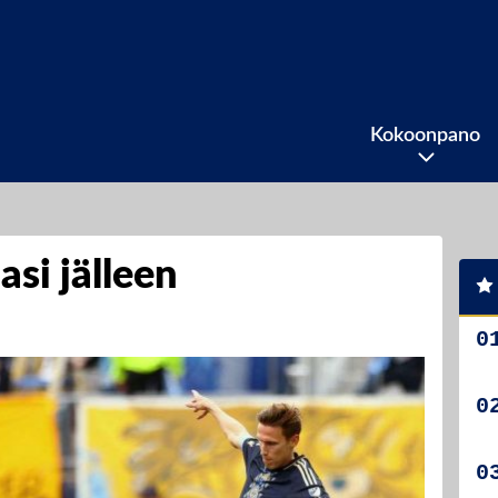
Kokoonpano
si jälleen