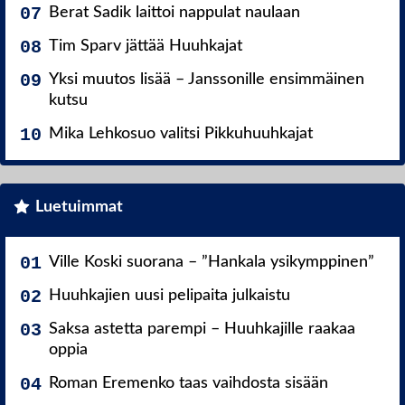
Berat Sadik laittoi nappulat naulaan
Tim Sparv jättää Huuhkajat
Yksi muutos lisää – Janssonille ensimmäinen
kutsu
Mika Lehkosuo valitsi Pikkuhuuhkajat
Luetuimmat
Ville Koski suorana – ”Hankala ysikymppinen”
Huuhkajien uusi pelipaita julkaistu
Saksa astetta parempi – Huuhkajille raakaa
oppia
Roman Eremenko taas vaihdosta sisään