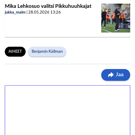
Mika Lehkosuo valitsi Pikkuhuuhkajat
jukka_malm
|
28.05.2026
13:26
AIHEET
Benjamin Källman
Jaa
1€ = 10€ arvosta
ilmaiskierroksia ilman
kierrätystä!
Talleta 1€