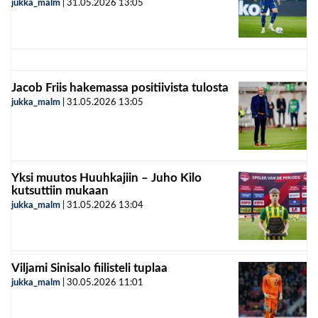
jukka_malm
|
31.05.2026
13:05
Jacob Friis hakemassa positiivista tulosta
jukka_malm
|
31.05.2026
13:05
Yksi muutos Huuhkajiin – Juho Kilo
kutsuttiin mukaan
jukka_malm
|
31.05.2026
13:04
Viljami Sinisalo fiilisteli tuplaa
jukka_malm
|
30.05.2026
11:01