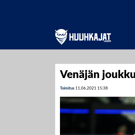
Venäjän joukk
Toimitus
11.06.2021
15:38