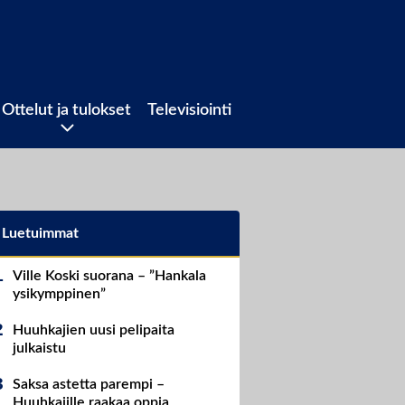
Ottelut ja tulokset
Televisiointi
Luetuimmat
Ville Koski suorana – ”Hankala
ysikymppinen”
Huuhkajien uusi pelipaita
julkaistu
Saksa astetta parempi –
Huuhkajille raakaa oppia