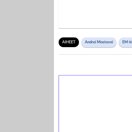
AIHEET
Andrei Mostovoi
EM-k
1€ = 10€ arvosta 
kierrätystä!
Talleta 1€
Saat heti 50 ilmaiskierr
kierros)!