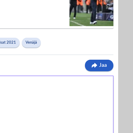
isat 2021
Venäjä
Jaa
ilmaiskierroksia ilman
osta Tuohi 1000 -peliin (arvo 0,20€ per