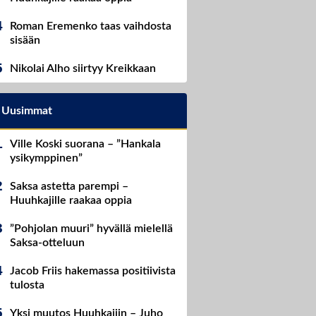
Roman Eremenko taas vaihdosta
sisään
Nikolai Alho siirtyy Kreikkaan
Uusimmat
Ville Koski suorana – ”Hankala
ysikymppinen”
Saksa astetta parempi –
Huuhkajille raakaa oppia
”Pohjolan muuri” hyvällä mielellä
Saksa-otteluun
Jacob Friis hakemassa positiivista
tulosta
Yksi muutos Huuhkajiin – Juho