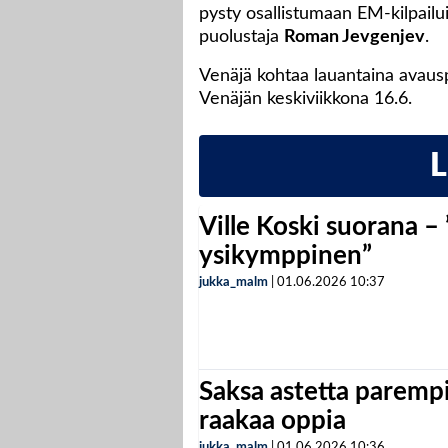
pysty osallistumaan EM-kilpailu
puolustaja
Roman Jevgenjev
.
Venäjä kohtaa lauantaina avausp
Venäjän keskiviikkona 16.6.
Ville Koski suorana –
ysikymppinen”
jukka_malm
|
01.06.2026
10:37
Saksa astetta parempi
raakaa oppia
jukka_malm
|
01.06.2026
10:36