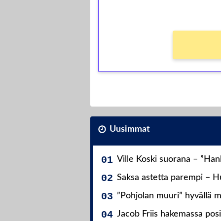
Ei kierrätysvaatimusta!
Uusimmat
Ville Koski suorana – ”Ha
Saksa astetta parempi – Hu
”Pohjolan muuri” hyvällä m
Jacob Friis hakemassa posit