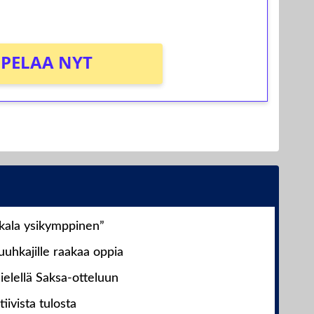
PELAA NYT
nkala ysikymppinen”
uhkajille raakaa oppia
ielellä Saksa-otteluun
iivista tulosta