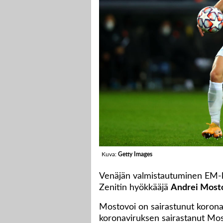
Kuva:
Getty Images
Venäjän valmistautuminen EM-ki
Zenitin hyökkääjä
Andrei Most
Mostovoi on sairastunut koronaa
koronaviruksen sairastanut Most