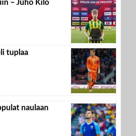
in – Juho Kilo
eli tuplaa
appulat naulaan