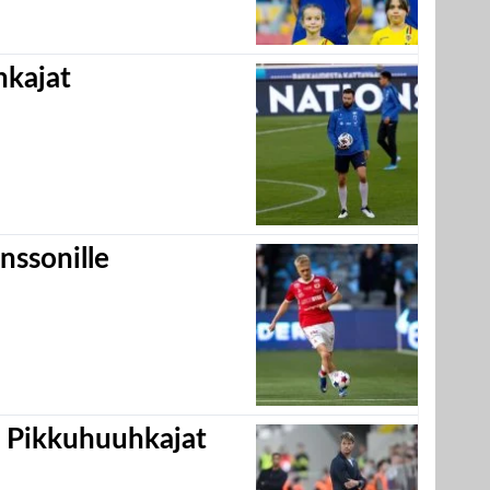
hkajat
nssonille
i Pikkuhuuhkajat