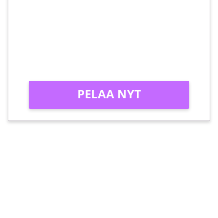
megakierros Reactoonz-
peliin – vain 1 eurolla!
Peli: Reactoonz
Vain uusille asiakkaille!
PELAA NYT