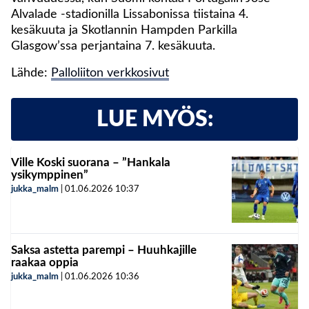
Alvalade -stadionilla Lissabonissa tiistaina 4.
kesäkuuta ja Skotlannin Hampden Parkilla
Glasgow’ssa perjantaina 7. kesäkuuta.
Lähde:
Palloliiton verkkosivut
LUE MYÖS:
Ville Koski suorana – ”Hankala
ysikymppinen”
jukka_malm
|
01.06.2026
10:37
Saksa astetta parempi – Huuhkajille
raakaa oppia
jukka_malm
|
01.06.2026
10:36