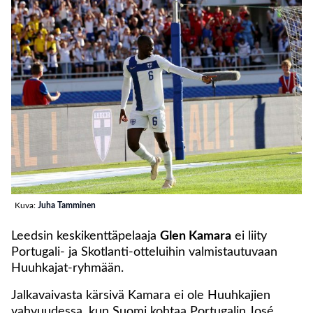
Kuva:
Juha Tamminen
Leedsin keskikenttäpelaaja
Glen Kamara
ei liity
Portugali- ja Skotlanti-otteluihin valmistautuvaan
Huuhkajat-ryhmään.
Jalkavaivasta kärsivä Kamara ei ole Huuhkajien
vahvuudessa, kun Suomi kohtaa Portugalin José