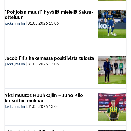
”Pohjolan muuri” hyvällä mielellä Saksa-
otteluun
jukka_malm
|
31.05.2026
13:05
Jacob Friis hakemassa positiivista tulosta
jukka_malm
|
31.05.2026
13:05
Yksi muutos Huuhkajiin – Juho Kilo
kutsuttiin mukaan
jukka_malm
|
31.05.2026
13:04