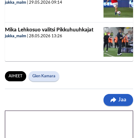
jukka_malm
|
29.05.2026
09:14
Mika Lehkosuo valitsi Pikkuhuuhkajat
jukka_malm
|
28.05.2026
13:26
AIHEET
Glen Kamara
Jaa
🎁 Huipputarjous jatkuu: 10
euron kierrätysvapaa