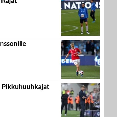
hkajat
nssonille
i Pikkuhuuhkajat