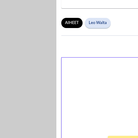
AIHEET
Leo Walta
1€ = 10€ arvosta 
kierrätystä!
Talleta 1€
Saat heti 50 ilmaiskierr
kierros)!
Ei kierrätysvaatimusta!