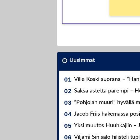
Uusimmat
Ville Koski suorana – ”Ha
Saksa astetta parempi – Hu
”Pohjolan muuri” hyvällä m
Jacob Friis hakemassa posit
Yksi muutos Huuhkajiin – 
Viljami Sinisalo fiilisteli tup