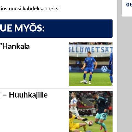
Sirius nousi kahdeksanneksi.
LUE MYÖS:
 ”Hankala
 – Huuhkajille