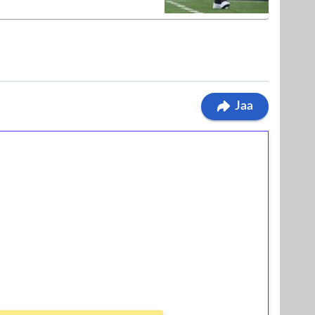
Jaa
ilmaiskierroksia ilman
osta Tuohi 1000 -peliin (arvo 0,20€ per