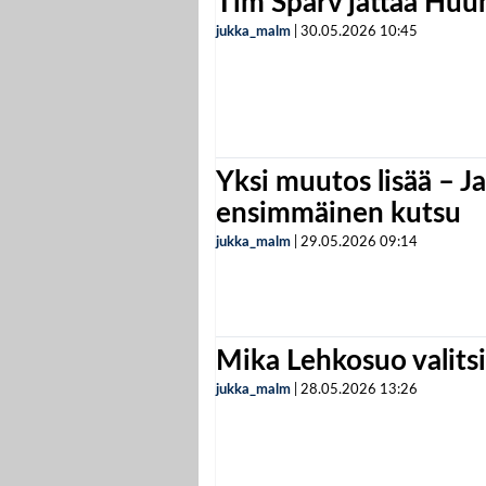
Tim Sparv jättää Huu
jukka_malm
|
30.05.2026
10:45
Yksi muutos lisää – Ja
ensimmäinen kutsu
jukka_malm
|
29.05.2026
09:14
Mika Lehkosuo valits
jukka_malm
|
28.05.2026
13:26