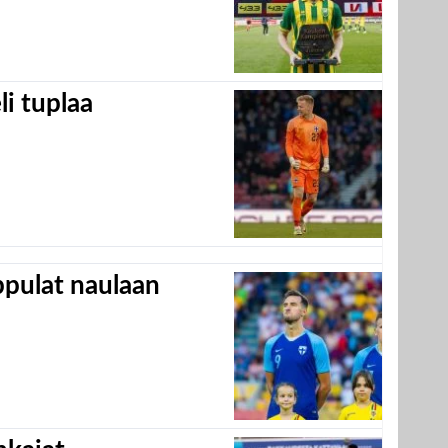
eli tuplaa
appulat naulaan