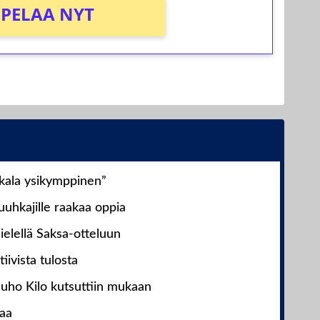
PELAA NYT
nkala ysikymppinen”
uhkajille raakaa oppia
ielellä Saksa-otteluun
iivista tulosta
Juho Kilo kutsuttiin mukaan
laa