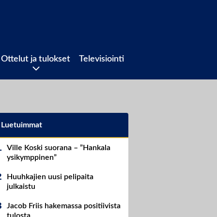
Ottelut ja tulokset
Televisiointi
Luetuimmat
Ville Koski suorana – ”Hankala
ysikymppinen”
Huuhkajien uusi pelipaita
julkaistu
Jacob Friis hakemassa positiivista
tulosta