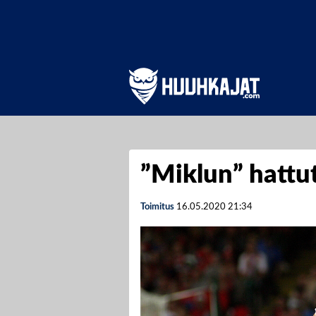
”Miklun” hattu
Toimitus
16.05.2020
21:34