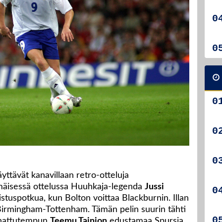
yttävät kanavillaan retro-otteluja
mäisessä ottelussa Huuhkaja-legenda
Jussi
istuspotkua, kun Bolton voittaa Blackburnin. Illan
Birmingham-Tottenham. Tämän pelin suurin tähti
 hattutempun
Teemu Tainion
edustamaa Spursia