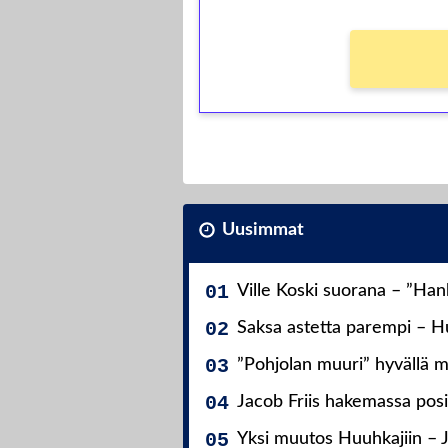
Uusimmat
Ville Koski suorana – ”Ha
Saksa astetta parempi – Hu
”Pohjolan muuri” hyvällä m
Jacob Friis hakemassa posit
Yksi muutos Huuhkajiin – 