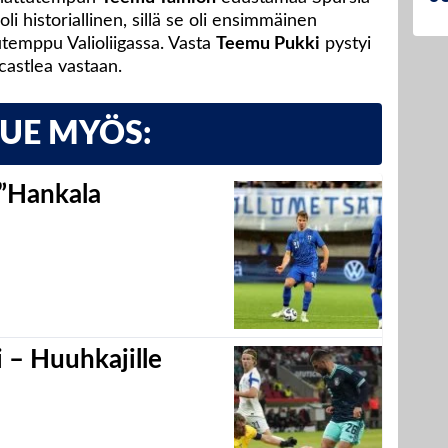
i historiallinen, sillä se oli ensimmäinen
temppu Valioliigassa. Vasta
Teemu Pukki
pystyi
astlea vastaan.
LUE MYÖS:
 ”Hankala
 – Huuhkajille