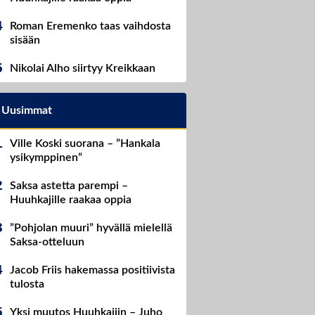
Roman Eremenko taas vaihdosta
sisään
Nikolai Alho siirtyy Kreikkaan
Uusimmat
Ville Koski suorana – ”Hankala
ysikymppinen”
Saksa astetta parempi –
Huuhkajille raakaa oppia
”Pohjolan muuri” hyvällä mielellä
Saksa-otteluun
Jacob Friis hakemassa positiivista
tulosta
Yksi muutos Huuhkajiin – Juho