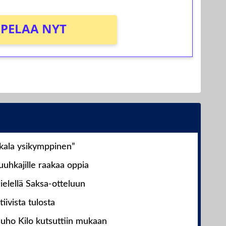
PELAA NYT
nkala ysikymppinen”
uhkajille raakaa oppia
ielellä Saksa-otteluun
iivista tulosta
Juho Kilo kutsuttiin mukaan