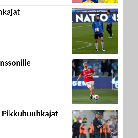
hkajat
nssonille
i Pikkuhuuhkajat