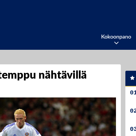
Kokoonpano
temppu nähtävillä