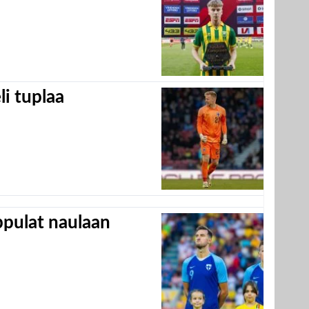
eli tuplaa
appulat naulaan