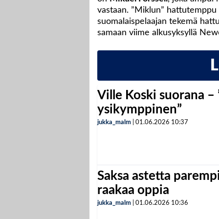
vastaan. ”Miklun” hattutemppu ol
suomalaispelaajan tekemä hattu
samaan viime alkusyksyllä Newc
Ville Koski suorana –
ysikymppinen”
jukka_malm
|
01.06.2026
10:37
Saksa astetta parempi
raakaa oppia
jukka_malm
|
01.06.2026
10:36