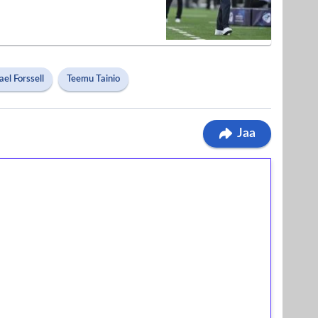
el Forssell
Teemu Tainio
Jaa
ilmaiskierroksia ilman
osta Tuohi 1000 -peliin (arvo 0,20€ per