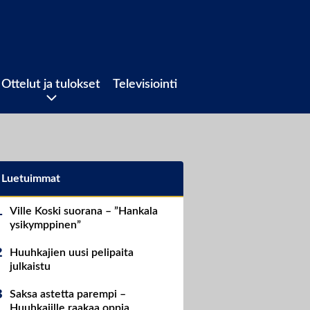
Ottelut ja tulokset
Televisiointi
Luetuimmat
Ville Koski suorana – ”Hankala
ysikymppinen”
Huuhkajien uusi pelipaita
julkaistu
Saksa astetta parempi –
Huuhkajille raakaa oppia