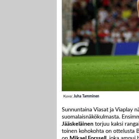
Kuva:
Juha Tamminen
Sunnuntaina Viasat ja Viaplay nä
suomalaisnäkökulmasta. Ensim
Jääskeläinen
torjuu kaksi ranga
toinen kohokohta on ottelusta 
on
Mikael Forssell
, joka ampui