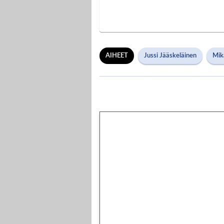
AIHEET
Jussi Jääskeläinen
Mika
1€ = 10€ arvosta 
kierrätystä!
Talleta 1€
Saat heti 50 ilmaiskierr
kierros)!
Ei kierrätysvaatimusta!