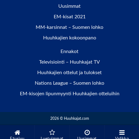
Uusimmat
EM-kisat 2021
MM-karsinnat – Suomen lohko
Huuhkajien kokoonpano
Ennakot
Televisiointi – Huuhkajat TV
Huuhkajien ottelut ja tulokset
Nations League – Suomen lohko
EM-kisojen lipunmyynti Huuhkajien otteluihin
2026 © Huuhkajat.com
Etusivu
Luetuimmat
Uusimmat
Valikko