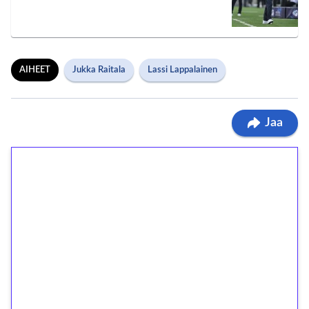
AIHEET
Jukka Raitala
Lassi Lappalainen
Jaa
1€ = 10€ arvosta
ilmaiskierroksia ilman
kierrätystä!
Talleta 1€
Saat heti 50 ilmaiskierrosta Tuohi 1000 -
peliin (arvo 0,20€ per kierros)!