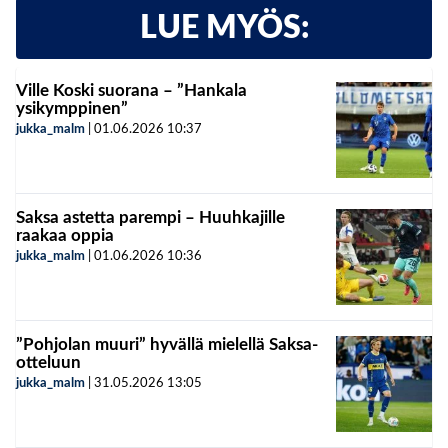
LUE MYÖS:
Ville Koski suorana – ”Hankala
ysikymppinen”
jukka_malm
|
01.06.2026
10:37
Saksa astetta parempi – Huuhkajille
raakaa oppia
jukka_malm
|
01.06.2026
10:36
”Pohjolan muuri” hyvällä mielellä Saksa-
otteluun
jukka_malm
|
31.05.2026
13:05