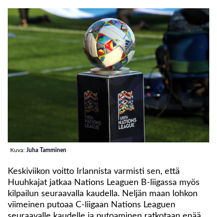
Kuva:
Juha Tamminen
Keskiviikon voitto Irlannista varmisti sen, että
Huuhkajat jatkaa Nations Leaguen B-liigassa myös
kilpailun seuraavalla kaudella. Neljän maan lohkon
viimeinen putoaa C-liigaan Nations Leaguen
seuraavalle kaudelle ja putoaminen ratkotaan enää