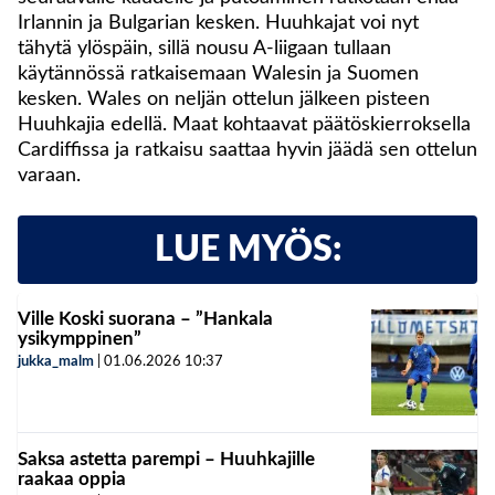
Irlannin ja Bulgarian kesken. Huuhkajat voi nyt
tähytä ylöspäin, sillä nousu A-liigaan tullaan
käytännössä ratkaisemaan Walesin ja Suomen
kesken. Wales on neljän ottelun jälkeen pisteen
Huuhkajia edellä. Maat kohtaavat päätöskierroksella
Cardiffissa ja ratkaisu saattaa hyvin jäädä sen ottelun
varaan.
LUE MYÖS:
Ville Koski suorana – ”Hankala
ysikymppinen”
jukka_malm
|
01.06.2026
10:37
Saksa astetta parempi – Huuhkajille
raakaa oppia