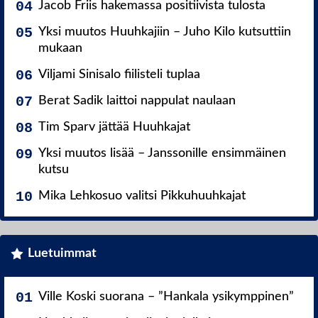
Jacob Friis hakemassa positiivista tulosta
Yksi muutos Huuhkajiin – Juho Kilo kutsuttiin
mukaan
Viljami Sinisalo fiilisteli tuplaa
Berat Sadik laittoi nappulat naulaan
Tim Sparv jättää Huuhkajat
Yksi muutos lisää – Janssonille ensimmäinen
kutsu
Mika Lehkosuo valitsi Pikkuhuuhkajat
Luetuimmat
Ville Koski suorana – ”Hankala ysikymppinen”