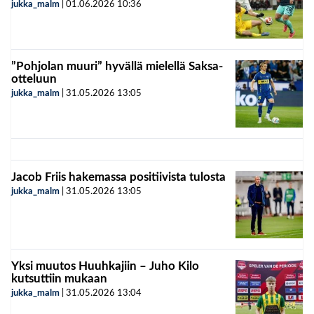
jukka_malm
|
01.06.2026
10:36
”Pohjolan muuri” hyvällä mielellä Saksa-
otteluun
jukka_malm
|
31.05.2026
13:05
Jacob Friis hakemassa positiivista tulosta
jukka_malm
|
31.05.2026
13:05
Yksi muutos Huuhkajiin – Juho Kilo
kutsuttiin mukaan
jukka_malm
|
31.05.2026
13:04