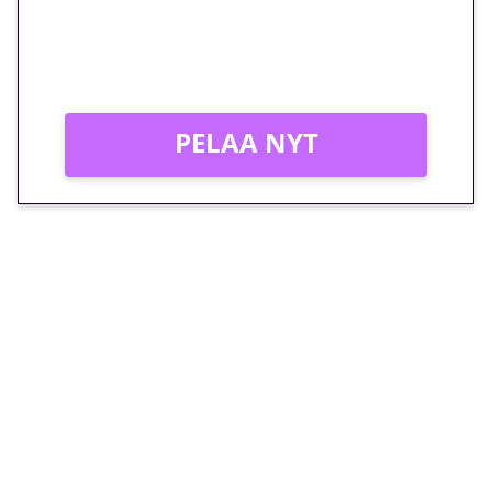
Peli: Reactoonz
Vain uusille asiakkaille!
PELAA NYT