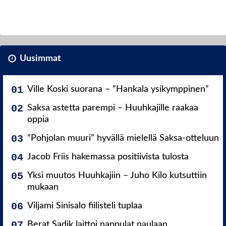
Uusimmat
Ville Koski suorana – ”Hankala ysikymppinen”
Saksa astetta parempi – Huuhkajille raakaa
oppia
”Pohjolan muuri” hyvällä mielellä Saksa-otteluun
Jacob Friis hakemassa positiivista tulosta
Yksi muutos Huuhkajiin – Juho Kilo kutsuttiin
mukaan
Viljami Sinisalo fiilisteli tuplaa
Berat Sadik laittoi nappulat naulaan