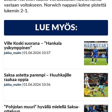
vastaan voitokseen. Norwich nappasi kolme pistettä
lukemin 2-1.
LUE MYÖS:
Ville Koski suorana – ”Hankala
ysikymppinen”
jukka_malm
|
01.06.2026
10:37
Saksa astetta parempi – Huuhkajille
raakaa oppia
jukka_malm
|
01.06.2026
10:36
”Pohjolan muuri” hyvällä mielellä Saksa-
otteluun