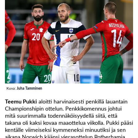
Kuva:
Juha Tamminen
Teemu Pukki
aloitti harvinaisesti penkillä lauantain
Championshipin ottelun. Penkkikomennus johtui
mitä suurimmalla todennäköisyydellä siitä, että
takana oli kaksi kovaa maaottelua viikolla. Pukki pääsi
kentälle viimeiseksi kymmeneksi minuutiksi ja sen
aikana Norwich käänsi vierasottelun Rotherhamia