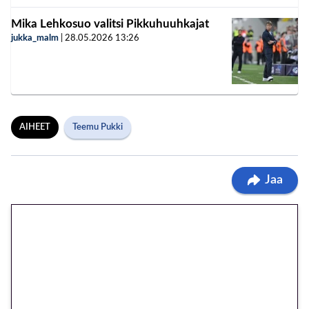
Mika Lehkosuo valitsi Pikkuhuuhkajat
jukka_malm
|
28.05.2026
13:26
AIHEET
Teemu Pukki
Jaa
🎁 Huipputarjous jatkuu: 10
euron kierrätysvapaa
megakierros Reactoonz-
peliin – vain 1 eurolla!