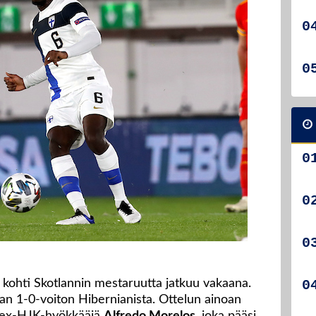
kohti Skotlannin mestaruutta jatkuu vakaana.
an 1-0-voiton Hibernianista. Ottelun ainoan
sa ex-HJK-hyökkääjä
Alfredo Morelos
, joka pääsi