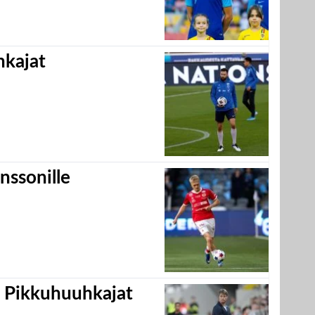
hkajat
nssonille
i Pikkuhuuhkajat