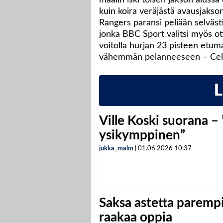
kuin koira veräjästä avausjakson
Rangers paransi peliään selvästi
jonka BBC Sport valitsi myös ot
voitolla hurjan 23 pisteen etu
vähemmän pelanneeseen – Celti
Ville Koski suorana –
ysikymppinen”
jukka_malm
|
01.06.2026
10:37
Saksa astetta parempi
raakaa oppia