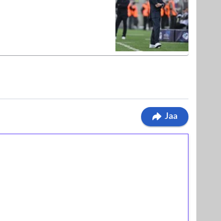
Jaa
ilmaiskierroksia ilman
osta Tuohi 1000 -peliin (arvo 0,20€ per