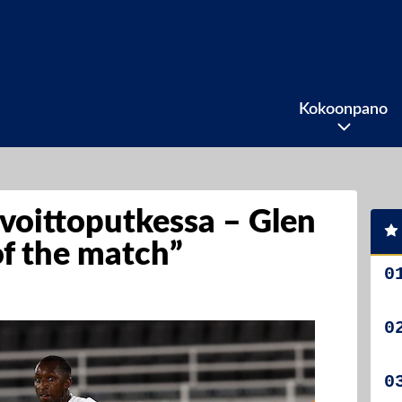
Kokoonpano
 voittoputkessa – Glen
f the match”