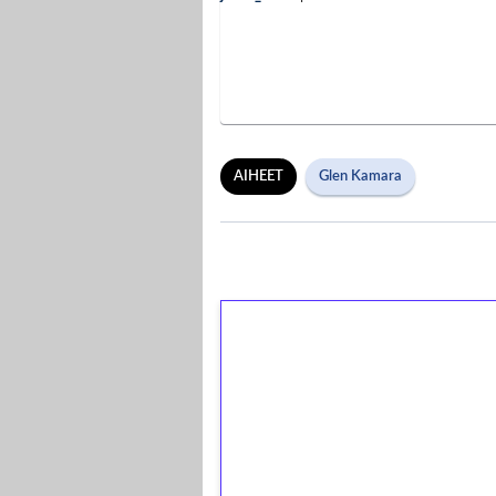
AIHEET
Glen Kamara
1€ = 10€ arvosta 
kierrätystä!
Talleta 1€
Saat heti 50 ilmaiskierr
kierros)!