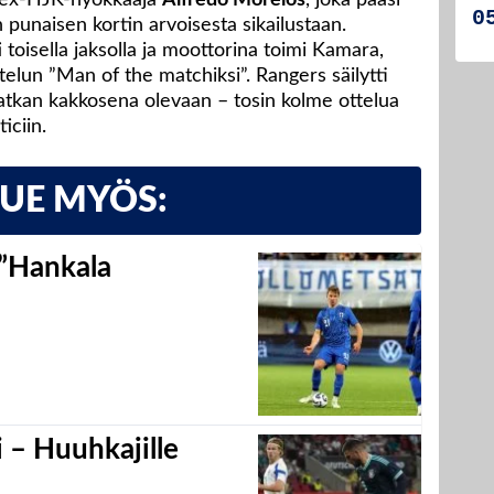
 punaisen kortin arvoisesta sikailustaan.
 toisella jaksolla ja moottorina toimi Kamara,
telun ”Man of the matchiksi”. Rangers säilytti
matkan kakkosena olevaan – tosin kolme ottelua
ciin.
LUE MYÖS:
 ”Hankala
 – Huuhkajille