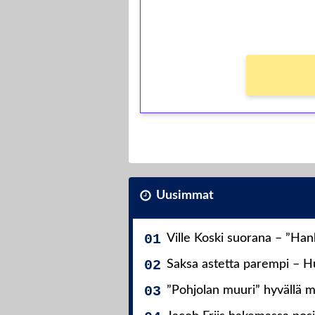
Ei kierrätysvaatimusta!
Uusimmat
Ville Koski suorana – ”Ha
Saksa astetta parempi – Hu
”Pohjolan muuri” hyvällä m