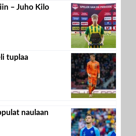
in – Juho Kilo
eli tuplaa
appulat naulaan