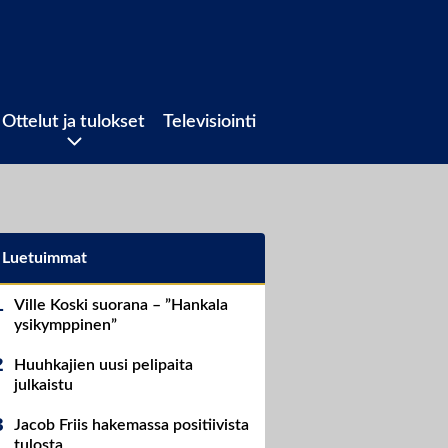
Ottelut ja tulokset
Televisiointi
Luetuimmat
Ville Koski suorana – ”Hankala
ysikymppinen”
Huuhkajien uusi pelipaita
julkaistu
Jacob Friis hakemassa positiivista
tulosta