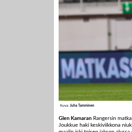
Kuva:
Juha Tamminen
Glen Kamaran
Rangersin matka 
Joukkue haki keskiviikkona niuk
maalin iski toisen jakson alus