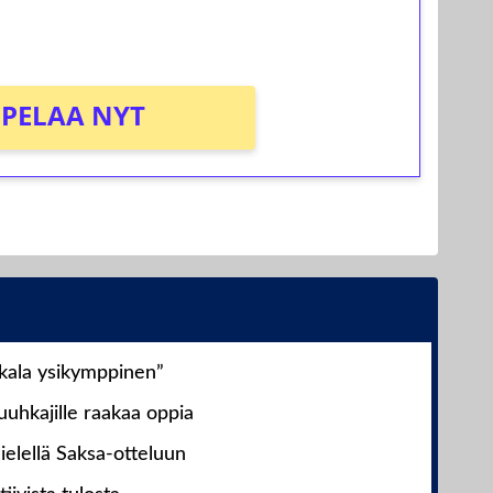
PELAA NYT
nkala ysikymppinen”
uhkajille raakaa oppia
ielellä Saksa-otteluun