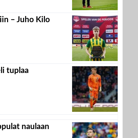
in – Juho Kilo
eli tuplaa
appulat naulaan