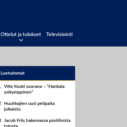
Ottelut ja tulokset
Televisiointi
Luetuimmat
Ville Koski suorana – ”Hankala
ysikymppinen”
Huuhkajien uusi pelipaita
julkaistu
Jacob Friis hakemassa positiivista
tulosta