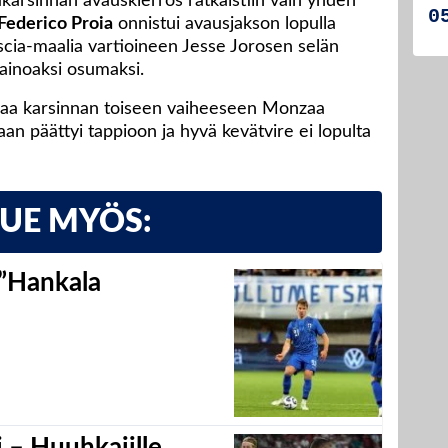
ukarsinnan avauskierros ratkaistiin vain yhden
Federico Proia
onnistui avausjakson lopulla
scia-maalia vartioineen Jesse Jorosen selän
 ainoaksi osumaksi.
tkaa karsinnan toiseen vaiheeseen Monzaa
an päättyi tappioon ja hyvä kevätvire ei lopulta
LUE MYÖS:
 ”Hankala
 – Huuhkajille