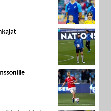
hkajat
nssonille