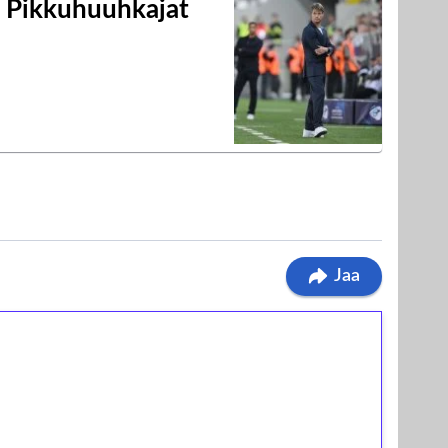
i Pikkuhuuhkajat
Jaa
ilmaiskierroksia ilman