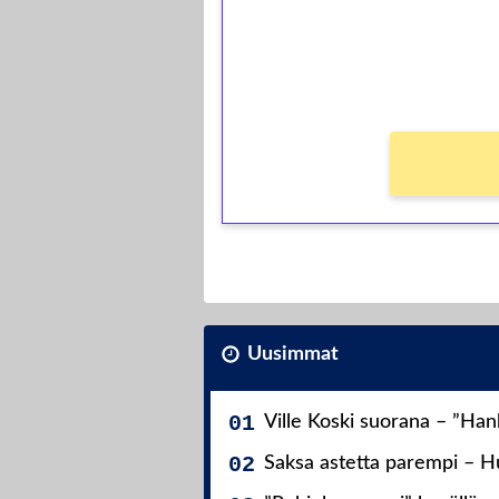
Saat heti 50 ilmaiskierr
kierros)!
Ei kierrätysvaatimusta!
Uusimmat
Ville Koski suorana – ”Ha
Saksa astetta parempi – Hu