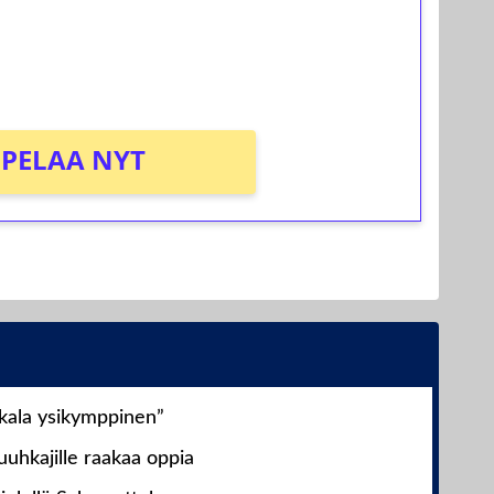
osta Tuohi 1000 -peliin (arvo 0,20€ per
PELAA NYT
nkala ysikymppinen”
uhkajille raakaa oppia