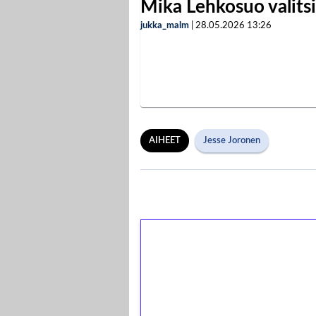
Mika Lehkosuo valits
jukka_malm
|
28.05.2026
13:26
AIHEET
Jesse Joronen
1€ = 10€ arvosta 
kierrätystä!
Talleta 1€