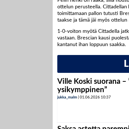
Pelin henki on raaka, sillä nous
ottelun perusteella. Cittadellan
toimittamaan pallon tutusti Bre
taakse ja tämä jäi myös ottelun
1-0-voiton myötä Cittadella ja
vastaan. Brescian kausi puolesta
kantanut ihan loppuun saakka.
Ville Koski suorana –
ysikymppinen”
jukka_malm
|
01.06.2026
10:37
Saksa astetta parempi