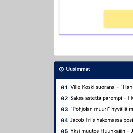
Uusimmat
Ville Koski suorana – ”Ha
Saksa astetta parempi – Hu
”Pohjolan muuri” hyvällä m
Jacob Friis hakemassa posit
Yksi muutos Huuhkajiin – 