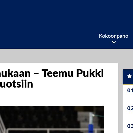
Kokoonpano
mukaan – Teemu Pukki
uotsiin