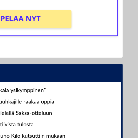
PELAA NYT
nkala ysikymppinen”
uhkajille raakaa oppia
ielellä Saksa-otteluun
iivista tulosta
Juho Kilo kutsuttiin mukaan