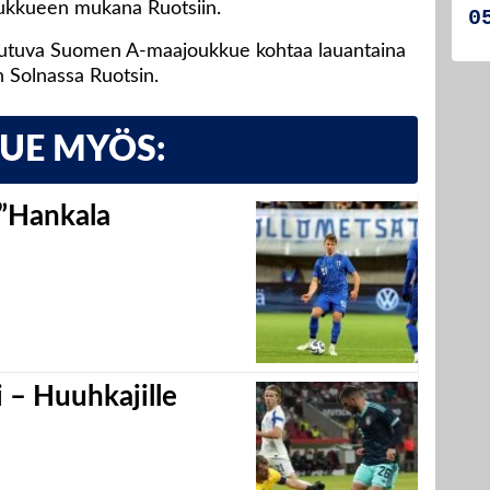
oukkueen mukana Ruotsiin.
utuva Suomen A-maajoukkue kohtaa lauantaina
n Solnassa Ruotsin.
LUE MYÖS:
 ”Hankala
 – Huuhkajille