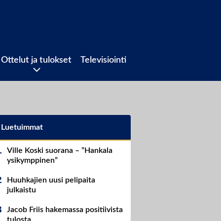
Ottelut ja tulokset
Televisiointi
Luetuimmat
Ville Koski suorana – ”Hankala
ysikymppinen”
Huuhkajien uusi pelipaita
julkaistu
Jacob Friis hakemassa positiivista
tulosta