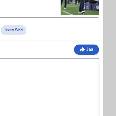
Teemu Pukki
Jaa
ilmaiskierroksia ilman
osta Tuohi 1000 -peliin (arvo 0,20€ per