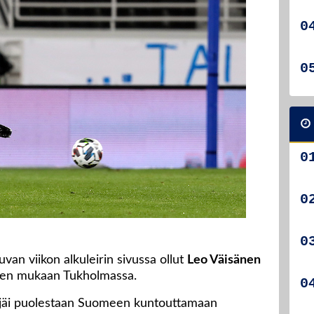
van viikon alkuleirin sivussa ollut
Leo Väisänen
kueen mukaan Tukholmassa.
jäi puolestaan Suomeen kuntouttamaan