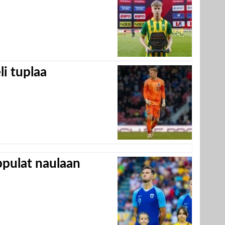
eli tuplaa
appulat naulaan