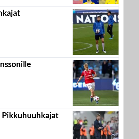
hkajat
nssonille
i Pikkuhuuhkajat