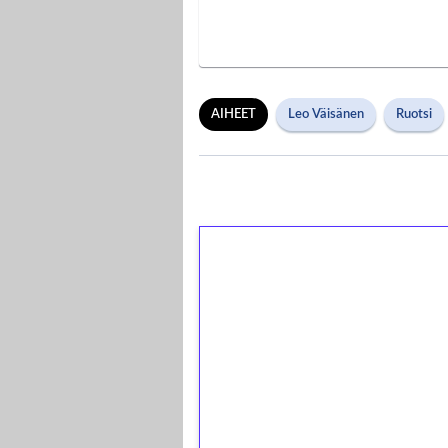
AIHEET
Leo Väisänen
Ruotsi
1€ = 10€ arvosta 
kierrätystä!
Talleta 1€
Saat heti 50 ilmaiskierr
kierros)!
Ei kierrätysvaatimusta!