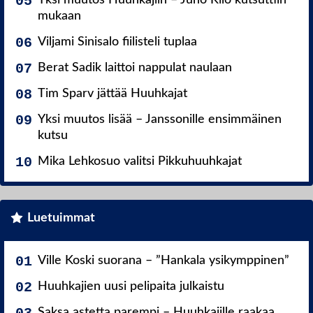
mukaan
Viljami Sinisalo fiilisteli tuplaa
Berat Sadik laittoi nappulat naulaan
Tim Sparv jättää Huuhkajat
Yksi muutos lisää – Janssonille ensimmäinen
kutsu
Mika Lehkosuo valitsi Pikkuhuuhkajat
Luetuimmat
Ville Koski suorana – ”Hankala ysikymppinen”
Huuhkajien uusi pelipaita julkaistu
Saksa astetta parempi – Huuhkajille raakaa