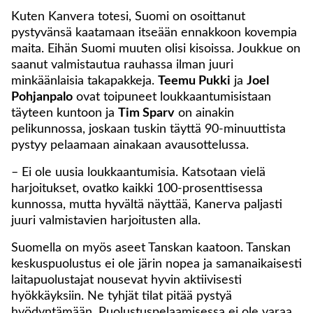
Kuten Kanvera totesi, Suomi on osoittanut
pystyvänsä kaatamaan itseään ennakkoon kovempia
maita. Eihän Suomi muuten olisi kisoissa. Joukkue on
saanut valmistautua rauhassa ilman juuri
minkäänlaisia takapakkeja.
Teemu Pukki
ja
Joel
Pohjanpalo
ovat toipuneet loukkaantumisistaan
täyteen kuntoon ja
Tim Sparv
on ainakin
pelikunnossa, joskaan tuskin täyttä 90-minuuttista
pystyy pelaamaan ainakaan avausottelussa.
– Ei ole uusia loukkaantumisia. Katsotaan vielä
harjoitukset, ovatko kaikki 100-prosenttisessa
kunnossa, mutta hyvältä näyttää, Kanerva paljasti
juuri valmistavien harjoitusten alla.
Suomella on myös aseet Tanskan kaatoon. Tanskan
keskuspuolustus ei ole järin nopea ja samanaikaisesti
laitapuolustajat nousevat hyvin aktiivisesti
hyökkäyksiin. Ne tyhjät tilat pitää pystyä
hyödyntämään. Puolustuspelaamisessa ei ole varaa