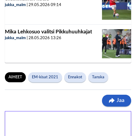
jukka_malm
|
29.05.2026
09:14
Mika Lehkosuo valitsi Pikkuhuuhkajat
jukka_malm
|
28.05.2026
13:26
AIHEET
EM-kisat 2021
Ennakot
Tanska
Jaa
1€ = 10€ arvosta
ilmaiskierroksia ilman