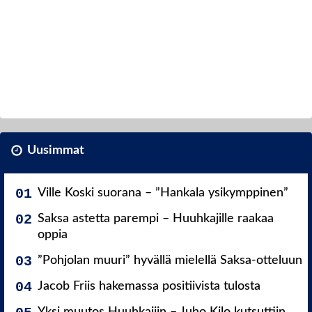
Uusimmat
Ville Koski suorana – ”Hankala ysikymppinen”
Saksa astetta parempi – Huuhkajille raakaa
oppia
”Pohjolan muuri” hyvällä mielellä Saksa-otteluun
Jacob Friis hakemassa positiivista tulosta
Yksi muutos Huuhkajiin – Juho Kilo kutsuttiin