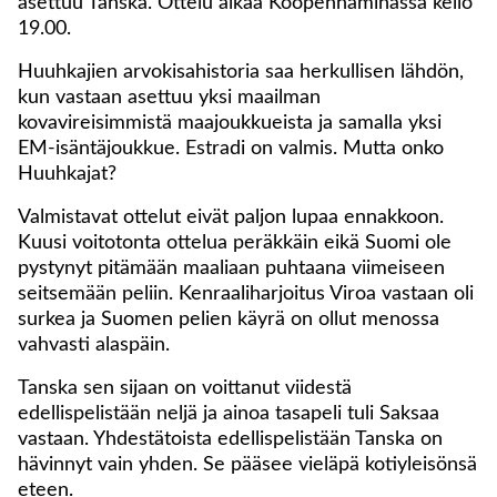
asettuu Tanska. Ottelu alkaa Kööpenhaminassa kello
19.00.
Huuhkajien arvokisahistoria saa herkullisen lähdön,
kun vastaan asettuu yksi maailman
kovavireisimmistä maajoukkueista ja samalla yksi
EM-isäntäjoukkue. Estradi on valmis. Mutta onko
Huuhkajat?
Valmistavat ottelut eivät paljon lupaa ennakkoon.
Kuusi voitotonta ottelua peräkkäin eikä Suomi ole
pystynyt pitämään maaliaan puhtaana viimeiseen
seitsemään peliin. Kenraaliharjoitus Viroa vastaan oli
surkea ja Suomen pelien käyrä on ollut menossa
vahvasti alaspäin.
Tanska sen sijaan on voittanut viidestä
edellispelistään neljä ja ainoa tasapeli tuli Saksaa
vastaan. Yhdestätoista edellispelistään Tanska on
hävinnyt vain yhden. Se pääsee vieläpä kotiyleisönsä
eteen.