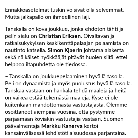
Ennakkoasetelmat tuskin voisivat olla selvemmät.
Mutta jalkapallo on ihmeellinen laji.
Tanskalla on kova joukkue, jonka ehdoton tähti ja
pelin sielu on
Christian Eriksen
. Oivaltavan ja
ratkaisukykyisen keskikenttäpelaajan pelaamista on
nautinto katsella.
Simon Kjaerin
johtama alakerta
sekä nälkäiset hyökkääjät pitävät huolen siitä, ettei
helppoa iltapuhdetta ole tiedossa.
– Tanskalla on joukkuepelaaminen hyvällä tasolla.
Peli on dynaamista ja myös puolustus hyvällä tasolla.
Tanskaa vastaan on hankala tehdä maaleja ja heitä
on vaikea estää tekemästä maaleja. Kyse ei ole
kuitenkaan mahdottomasta vastustajasta. Olemme
osoittaneet aiempina vuosina, että pystymme
pärjäämään koviakin vastustajia vastaan, Suomen
päävalmentaja
Markku Kanerva
kertoi
kansainvälisessä lehdistötilaisuudessa perjantaina.