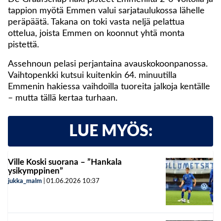
tappion myötä Emmen valui sarjataulukossa lähelle
peräpäätä. Takana on toki vasta neljä pelattua
ottelua, joista Emmen on koonnut yhtä monta
pistettä.
Assehnoun pelasi perjantaina avauskokoonpanossa.
Vaihtopenkki kutsui kuitenkin 64. minuutilla
Emmenin hakiessa vaihdoilla tuoreita jalkoja kentälle
– mutta tällä kertaa turhaan.
LUE MYÖS:
Ville Koski suorana – ”Hankala
ysikymppinen”
jukka_malm
|
01.06.2026
10:37