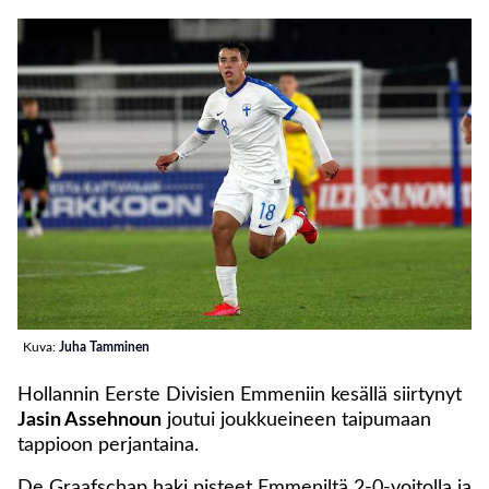
Kuva:
Juha Tamminen
Hollannin Eerste Divisien Emmeniin kesällä siirtynyt
Jasin Assehnoun
joutui joukkueineen taipumaan
tappioon perjantaina.
De Graafschap haki pisteet Emmeniltä 2-0-voitolla ja