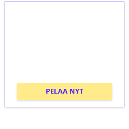
1€ = 10€ arvosta
ilmaiskierroksia ilman
kierrätystä!
Talleta 1€
Saat heti 50 ilmaiskierrosta Tuohi 1000 -
peliin (arvo 0,20€ per kierros)!
Ei kierrätysvaatimusta!
PELAA NYT