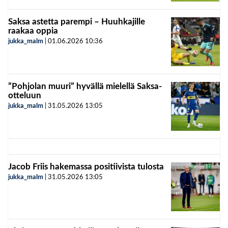
Saksa astetta parempi – Huuhkajille
raakaa oppia
jukka_malm
|
01.06.2026
10:36
”Pohjolan muuri” hyvällä mielellä Saksa-
otteluun
jukka_malm
|
31.05.2026
13:05
Jacob Friis hakemassa positiivista tulosta
jukka_malm
|
31.05.2026
13:05