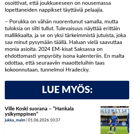
osoittivat, että joukkueeseen on nousemassa
lopettaneiden nappikset täyttäviä pelaajia.
– Porukka on vähän nuorentunut samalla, mutta
tuloksia on silti tullut. Tulevaisuus näyttää erittäin
mallikkaalta, ja se on yksi tärkeimmistä jutuista, joka
saa minut pysymään täällä. Haluan vielä saavuttaa
monia asioita. 2024 EM-kisat Saksassa on
ehdottomasti ympyröity isona kalenteriin. En malta
odottaa, että seuraaviin maaotteluihin taas
kokoonnutaan, tunnelmoi Hradecky.
LUE MYÖS:
Ville Koski suorana – ”Hankala
ysikymppinen”
jukka_malm
|
01.06.2026
10:37