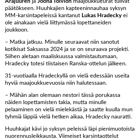
Arajuuren
ja
Joona Toivion
maajoukkueurat tulivat
päätökseen. Huuhkajien kapteeninnauhaa syksyn
MM-karsintapeleissä kantanut
Lukas Hradecky
ei
ole ainakaan vielä liittymässä lopettaneiden
joukkoon.
– Matka jatkuu. Minulle seuraavat niin sanotut
kotikisat Saksassa 2024 ja se on seuraava projekti.
Siihen aletaan maaliskuussa valmistautumaan,
Hradecky totesi tiistaisen Ranska-ottelun jälkeen.
31-vuotiaalla Hradeckyllä on vielä edessään useita
hyviä maajoukkuevuosia niin halutessaan.
– Mähän alan olemaan nestori tässä porukassa
näiden lopettamisten takia, mutta minulle
pelaaminen on vielä mielekästä ja saatte kuulla mun
tyhmiä läppiä vielä hetken aikaa, Hradecky nauratti.
Huuhkajat kävi jo syksyn peleissä läpi pienimuotoista
nuorennusleikkausta. Viimeiset karsintaottelut