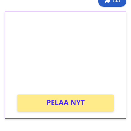
Jaa
1€ = 10€ arvosta
ilmaiskierroksia ilman
kierrätystä!
Talleta 1€
Saat heti 50 ilmaiskierrosta Tuohi 1000 -
peliin (arvo 0,20€ per kierros)!
Ei kierrätysvaatimusta!
PELAA NYT