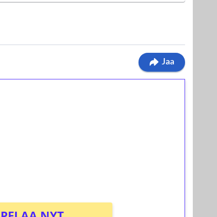
Jaa
ilmaiskierroksia ilman
osta Tuohi 1000 -peliin (arvo 0,20€ per
PELAA NYT