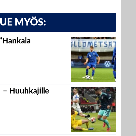
LUE MYÖS:
 ”Hankala
 – Huuhkajille