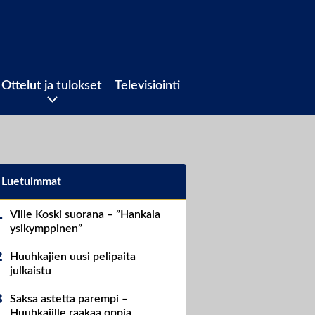
Ottelut ja tulokset
Televisiointi
Luetuimmat
Ville Koski suorana – ”Hankala
ysikymppinen”
Huuhkajien uusi pelipaita
julkaistu
Saksa astetta parempi –
Huuhkajille raakaa oppia