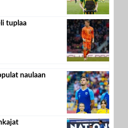
eli tuplaa
appulat naulaan
hkajat