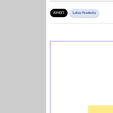
AIHEET
Lukas Hradecky
1€ = 10€ arvosta 
kierrätystä!
Talleta 1€
Saat heti 50 ilmaiskierr
kierros)!
Ei kierrätysvaatimusta!