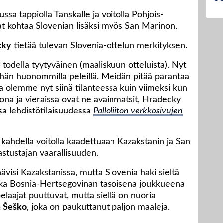
ssa tappiolla Tanskalle ja voitolla Pohjois-
at kohtaa Slovenian lisäksi myös San Marinon.
cky
tietää tulevan Slovenia-ottelun merkityksen.
t todella tyytyväinen (maaliskuun otteluista). Nyt
vähän huonommilla peleillä. Meidän pitää parantaa
a olemme nyt siinä tilanteessa kuin viimeksi kun
ona ja vieraissa ovat ne avainmatsit, Hradecky
a lehdistötilaisuudessa
Palloliiton verkkosivujen
t kahdella voitolla kaadettuaan Kazakstanin ja San
stustajan vaarallisuuden.
hävisi Kazakstanissa, mutta Slovenia haki sieltä
 aika Bosnia-Hertsegovinan tasoisena joukkueena
elaajat puuttuvat, mutta siellä on nuoria
 Šeško
, joka on paukuttanut paljon maaleja.