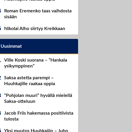
Roman Eremenko taas vaihdosta
sisään
Nikolai Alho siirtyy Kreikkaan
Uusimmat
Ville Koski suorana – ”Hankala
ysikymppinen”
Saksa astetta parempi –
Huuhkajille raakaa oppia
”Pohjolan muuri” hyvällä mielellä
Saksa-otteluun
Jacob Friis hakemassa positiivista
tulosta
Yksi muutos Huuhkajiin – Juho