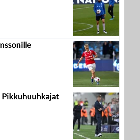
nssonille
i Pikkuhuuhkajat