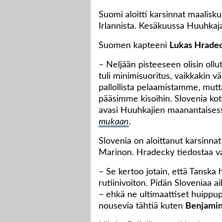
Suomi aloitti karsinnat maaliskuu
Irlannista. Kesäkuussa Huuhkaj
Suomen kapteeni
Lukas Hrade
– Neljään pisteeseen olisin ollu
tuli minimisuoritus, vaikkakin 
pallollista pelaamistamme, mutt
pääsimme kisoihin. Slovenia kot
avasi Huuhkajien maanantaisess
mukaan
.
Slovenia on aloittanut karsinna
Marinon. Hradecky tiedostaa va
– Se kertoo jotain, että Tanska 
rutiinivoiton. Pidän Sloveniaa
– ehkä ne ultimaattiset huippup
nousevia tähtiä kuten
Benjamin