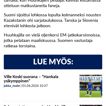
samalla, kun Huuhkajien pelaajat kävivät kiittämässä
otteluun matkustaneita faneja.
Suomi sijoittui lohkossa lopulta kolmanneksi nousten
Kazakstanin ohi sarjataulukossa. Tanska ja Slovenia
etenivät lohkosta jatkoon.
Huuhkajilla on vielä oljenkorsi EM-jatkokarsinnoissa,
jotka pelataan maaliskuussa. Suomen vastustaja
ratkeaa torstaina.
LUE MYÖS:
Ville Koski suorana – ”Hankala
ysikymppinen”
jukka_malm
|
01.06.2026
10:37