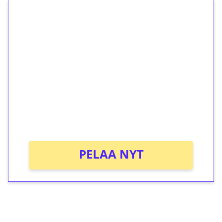
1€ = 10€ arvosta
ilmaiskierroksia ilman
kierrätystä!
Talleta 1€
Saat heti 50 ilmaiskierrosta Tuohi 1000 -
peliin (arvo 0,20€ per kierros)!
Ei kierrätysvaatimusta!
PELAA NYT