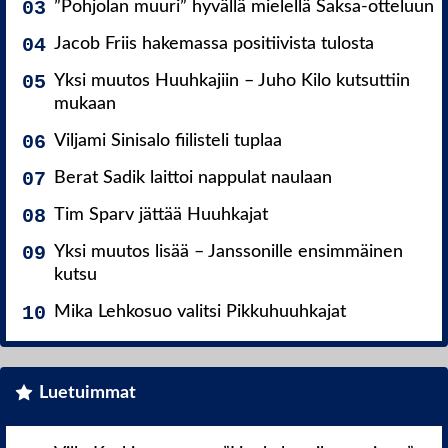
”Pohjolan muuri” hyvällä mielellä Saksa-otteluun
Jacob Friis hakemassa positiivista tulosta
Yksi muutos Huuhkajiin – Juho Kilo kutsuttiin
mukaan
Viljami Sinisalo fiilisteli tuplaa
Berat Sadik laittoi nappulat naulaan
Tim Sparv jättää Huuhkajat
Yksi muutos lisää – Janssonille ensimmäinen
kutsu
Mika Lehkosuo valitsi Pikkuhuuhkajat
Luetuimmat