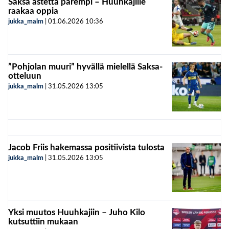
Saksa astetta parempi – Huuhkajille
raakaa oppia
jukka_malm
|
01.06.2026
10:36
”Pohjolan muuri” hyvällä mielellä Saksa-
otteluun
jukka_malm
|
31.05.2026
13:05
Jacob Friis hakemassa positiivista tulosta
jukka_malm
|
31.05.2026
13:05
Yksi muutos Huuhkajiin – Juho Kilo
kutsuttiin mukaan