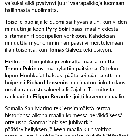
vaisuksi eikä pystynyt juuri vaarapaikkoja luomaan
hallinnasta huolimatta.
Toiselle puoliajalle Suomi sai hyvän alun, kun viiden
minuutin jälkeen
Pyry Soiri
pääsi maalin edestä
siirtämään flipperipallon verkkoon. Kahdeksan
minuuttia myöhemmin hän pääsi viimeistelemään
illan toisensa, kun
Tomas Galvez
teki esityön.
Hetki ehdittiin juhlia jo kolmatta maalia, mutta
Teemu Pukin
osuma hylättiin paitsiona. Ottelun
lopun Huuhkajat hakkasi päätä seinään ja ottelun
huipensi
Richard Jensenin
huolimaton liukutaklaus
omalla rangaistusalueella lisäajalla. Tuomitusta
rankkarista
Filippo Berardi
sijoitti kavennusmaalin.
Samalla San Marino teki ensimmäistä kertaa
historiansa aikana maalin kolmessa peräkkäisessä
ottelussa. Sanmarinolaiset juhlivatkin
päätösvihellyksen jälkeen maalia kuin voittoa