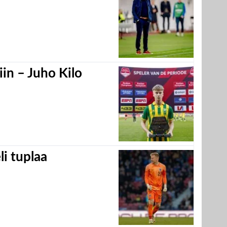
in – Juho Kilo
eli tuplaa