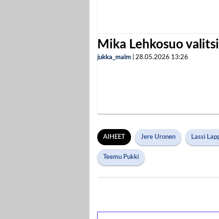
Mika Lehkosuo valits
jukka_malm
|
28.05.2026
13:26
AIHEET
Jere Uronen
Lassi Lap
Teemu Pukki