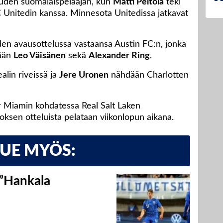
uuden suomalaispelaajan, kun
Matti Peltola
teki
nitedin kanssa. Minnesota Unitedissa jatkavat
en avausottelussa vastaansa Austin FC:n, jonka
dään
Leo Väisänen
sekä
Alexander Ring
.
alin riveissä ja
Jere Uronen
nähdään Charlotten
r Miamin kohdatessa Real Salt Laken
oksen otteluista pelataan viikonlopun aikana.
LUE MYÖS:
 ”Hankala