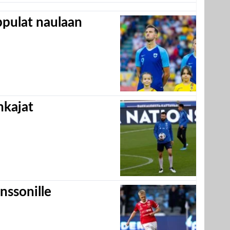
appulat naulaan
hkajat
nssonille