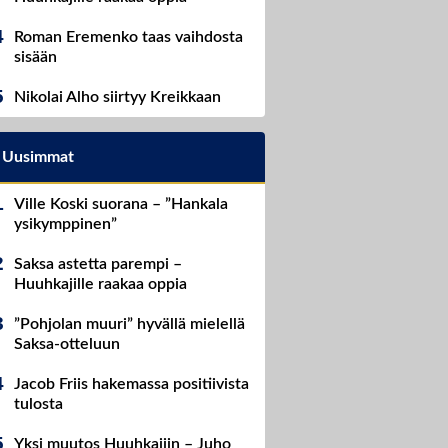
Roman Eremenko taas vaihdosta
sisään
Nikolai Alho siirtyy Kreikkaan
Uusimmat
Ville Koski suorana – ”Hankala
ysikymppinen”
Saksa astetta parempi –
Huuhkajille raakaa oppia
”Pohjolan muuri” hyvällä mielellä
Saksa-otteluun
Jacob Friis hakemassa positiivista
tulosta
Yksi muutos Huuhkajiin – Juho