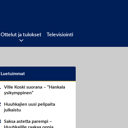
Ottelut ja tulokset
Televisiointi
Luetuimmat
Ville Koski suorana – ”Hankala
ysikymppinen”
Huuhkajien uusi pelipaita
julkaistu
Saksa astetta parempi –
Huuhkajille raakaa oppia