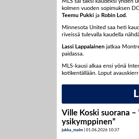
MLS sai täksi kaudeksi yhden 
kolmen vuoden sopimuksen DC U
Teemu Pukki
ja
Robin Lod
.
Minnesota United saa heti kaud
riveissä tulevalla kaudella näh
Lassi Lappalainen
jatkaa Montre
paidassa.
MLS-kausi alkaa ensi yönä Inte
kotikentällään. Loput avauskierr
Ville Koski suorana –
ysikymppinen”
jukka_malm
|
01.06.2026
10:37