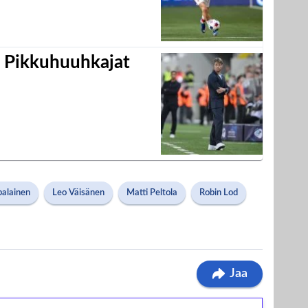
i Pikkuhuuhkajat
palainen
Leo Väisänen
Matti Peltola
Robin Lod
Jaa