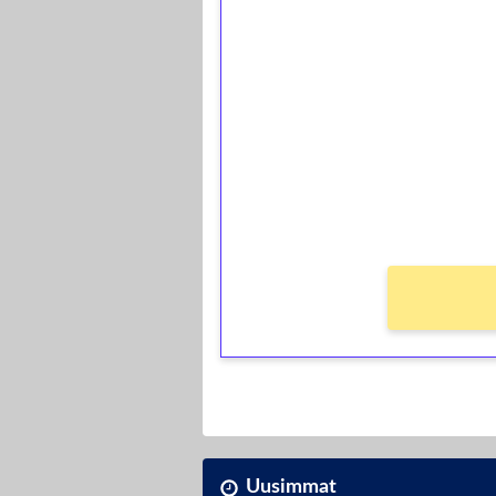
1€ = 10€ arvosta 
kierrätystä!
Talleta 1€
Saat heti 50 ilmaiskierr
kierros)!
Ei kierrätysvaatimusta!
Uusimmat