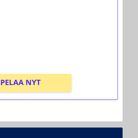
ilmaiskierroksia ilman
osta Tuohi 1000 -peliin (arvo 0,20€ per
PELAA NYT