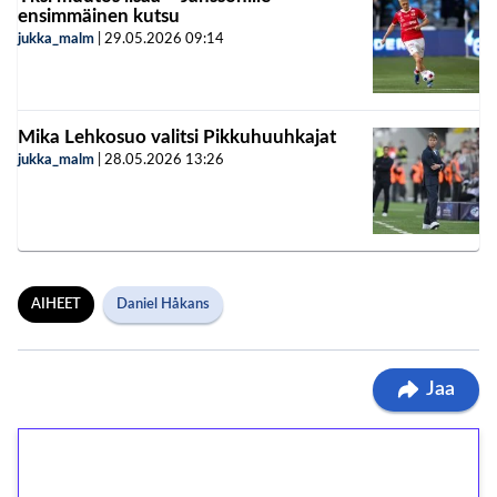
ensimmäinen kutsu
jukka_malm
|
29.05.2026
09:14
Mika Lehkosuo valitsi Pikkuhuuhkajat
jukka_malm
|
28.05.2026
13:26
AIHEET
Daniel Håkans
Jaa
1€ = 10€ arvosta