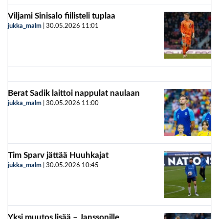
Viljami Sinisalo fiilisteli tuplaa
jukka_malm
|
30.05.2026
11:01
Berat Sadik laittoi nappulat naulaan
jukka_malm
|
30.05.2026
11:00
Tim Sparv jättää Huuhkajat
jukka_malm
|
30.05.2026
10:45
Yksi muutos lisää – Janssonille