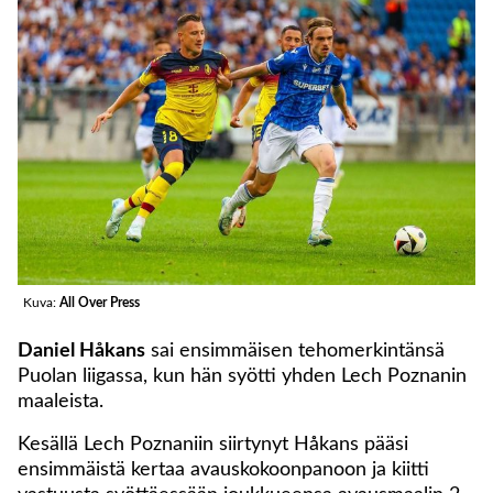
Kuva:
All Over Press
Daniel Håkans
sai ensimmäisen tehomerkintänsä
Puolan liigassa, kun hän syötti yhden Lech Poznanin
maaleista.
Kesällä Lech Poznaniin siirtynyt Håkans pääsi
ensimmäistä kertaa avauskokoonpanoon ja kiitti