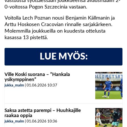
vastuusta syöttäessään joukkueensa avausmaalin 2-
0-voitossa Pogon Szczecinia vastaan.
Voitolla Lech Poznan nousi Benjamin Källmanin ja
Arttu Hoskosen Cracovian rinnalle sarjakärkeen.
Molemmilla joukkueilla on kuudesta ottelusta
kasassa 13 pistettä.
LUE MYÖS:
Ville Koski suorana – ”Hankala
ysikymppinen”
jukka_malm
|
01.06.2026
10:37
Saksa astetta parempi – Huuhkajille
raakaa oppia
jukka_malm
|
01.06.2026
10:36