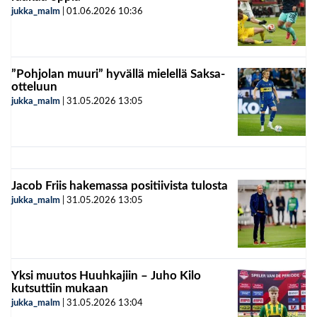
jukka_malm
|
01.06.2026
10:36
”Pohjolan muuri” hyvällä mielellä Saksa-
otteluun
jukka_malm
|
31.05.2026
13:05
Jacob Friis hakemassa positiivista tulosta
jukka_malm
|
31.05.2026
13:05
Yksi muutos Huuhkajiin – Juho Kilo
kutsuttiin mukaan
jukka_malm
|
31.05.2026
13:04