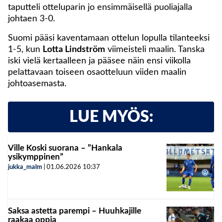
taputteli otteluparin jo ensimmäisellä puoliajalla
johtaen 3-0.
Suomi pääsi kaventamaan ottelun lopulla tilanteeksi
1-5, kun
Lotta Lindström
viimeisteli maalin. Tanska
iski vielä kertaalleen ja pääsee näin ensi viikolla
pelattavaan toiseen osaotteluun viiden maalin
johtoasemasta.
LUE MYÖS:
Ville Koski suorana – ”Hankala
ysikymppinen”
jukka_malm
|
01.06.2026
10:37
Saksa astetta parempi – Huuhkajille
raakaa oppia