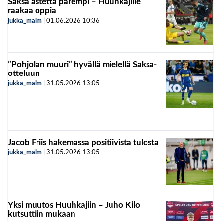
Saksa astetta parempi – Huuhkajille
raakaa oppia
jukka_malm
|
01.06.2026
10:36
”Pohjolan muuri” hyvällä mielellä Saksa-
otteluun
jukka_malm
|
31.05.2026
13:05
Jacob Friis hakemassa positiivista tulosta
jukka_malm
|
31.05.2026
13:05
Yksi muutos Huuhkajiin – Juho Kilo
kutsuttiin mukaan