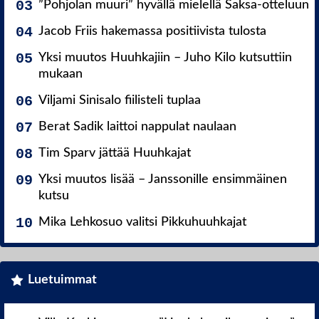
”Pohjolan muuri” hyvällä mielellä Saksa-otteluun
Jacob Friis hakemassa positiivista tulosta
Yksi muutos Huuhkajiin – Juho Kilo kutsuttiin
mukaan
Viljami Sinisalo fiilisteli tuplaa
Berat Sadik laittoi nappulat naulaan
Tim Sparv jättää Huuhkajat
Yksi muutos lisää – Janssonille ensimmäinen
kutsu
Mika Lehkosuo valitsi Pikkuhuuhkajat
Luetuimmat