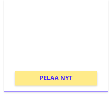
1€ = 10€ arvosta
ilmaiskierroksia ilman
kierrätystä!
Talleta 1€
Saat heti 50 ilmaiskierrosta Tuohi 1000 -
peliin (arvo 0,20€ per kierros)!
Ei kierrätysvaatimusta!
PELAA NYT