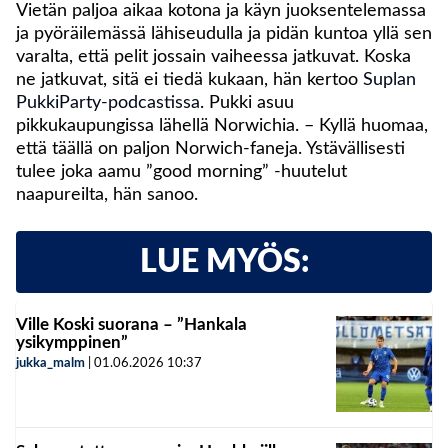
Vietän paljoa aikaa kotona ja käyn juoksentelemassa
ja pyöräilemässä lähiseudulla ja pidän kuntoa yllä sen
varalta, että pelit jossain vaiheessa jatkuvat. Koska
ne jatkuvat, sitä ei tiedä kukaan, hän kertoo
Suplan
PukkiParty-podcastissa
. Pukki asuu
pikkukaupungissa lähellä Norwichia. – Kyllä huomaa,
että täällä on paljon Norwich-faneja. Ystävällisesti
tulee joka aamu ”good morning” -huutelut
naapureilta, hän sanoo.
LUE MYÖS:
Ville Koski suorana – ”Hankala
ysikymppinen”
jukka_malm
|
01.06.2026
10:37