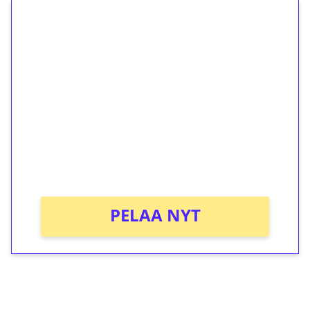
1€ = 10€ arvosta
ilmaiskierroksia ilman
kierrätystä!
Talleta 1€
Saat heti 50 ilmaiskierrosta Tuohi 1000 -
peliin (arvo 0,20€ per kierros)!
Ei kierrätysvaatimusta!
PELAA NYT