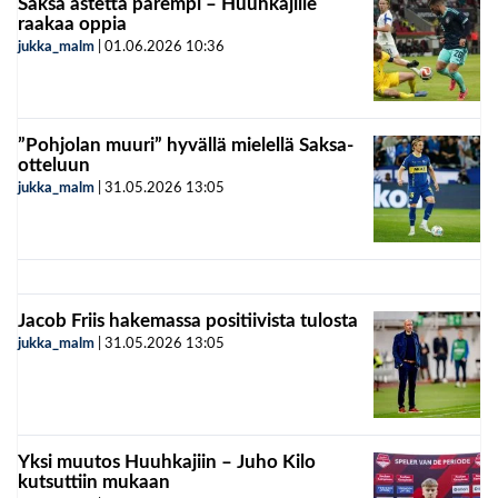
Saksa astetta parempi – Huuhkajille
raakaa oppia
jukka_malm
|
01.06.2026
10:36
”Pohjolan muuri” hyvällä mielellä Saksa-
otteluun
jukka_malm
|
31.05.2026
13:05
Jacob Friis hakemassa positiivista tulosta
jukka_malm
|
31.05.2026
13:05
Yksi muutos Huuhkajiin – Juho Kilo
kutsuttiin mukaan