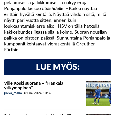
pelaamisessa ja liikkumisessa näkyy eroja,
Pohjanpalo kertoo
Iltalehdelle
. – Kaikki näyttää
erittäin hyvältä kentällä. Näyttää vihdoin siltä, miltä
näytti pari vuotta sitten, ennen kuin
loukkaantumiskierre alkoi. HSV on tällä hetkellä
kakkosbundesliigassa sijalla kolme. Suoran nousijan
paikka on pisteen päässä. Sunnuntaina Pohjanpalo ja
kumppanit kohtaavat vieraskentällä Greuther
Fürthin.
LUE MYÖS:
Ville Koski suorana – ”Hankala
ysikymppinen”
jukka_malm
|
01.06.2026
10:37