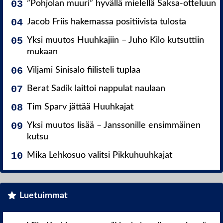
”Pohjolan muuri” hyvällä mielellä Saksa-otteluun
Jacob Friis hakemassa positiivista tulosta
Yksi muutos Huuhkajiin – Juho Kilo kutsuttiin
mukaan
Viljami Sinisalo fiilisteli tuplaa
Berat Sadik laittoi nappulat naulaan
Tim Sparv jättää Huuhkajat
Yksi muutos lisää – Janssonille ensimmäinen
kutsu
Mika Lehkosuo valitsi Pikkuhuuhkajat
Luetuimmat