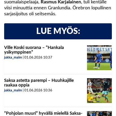
suomalaispelaaja,
Rasmus Karjalainen
, tuli kentälle
viisi minuuttia ennen Granlundia. Örebron lopullinen
sarjasijoitus oli seitsemäs.
LUE MYÖS:
Ville Koski suorana – ”Hankala
ysikymppinen”
jukka_malm
|
01.06.2026
10:37
Saksa astetta parempi – Huuhkajille
raakaa oppia
jukka_malm
|
01.06.2026
10:36
”Pohjolan muuri” hyvällä mielellä Saksa-