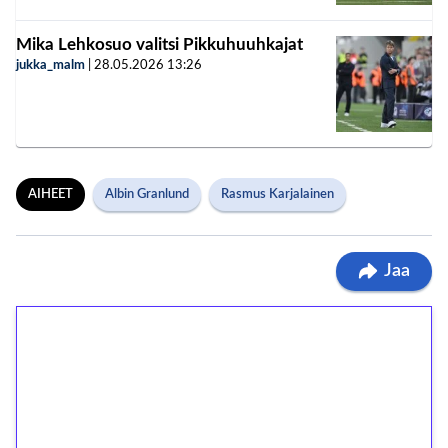
Mika Lehkosuo valitsi Pikkuhuuhkajat
jukka_malm
|
28.05.2026
13:26
AIHEET
Albin Granlund
Rasmus Karjalainen
Jaa
1€ = 10€ arvosta
ilmaiskierroksia ilman
kierrätystä!