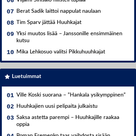
Viljami Sinisalo fiilisteli tuplaa
Berat Sadik laittoi nappulat naulaan
Tim Sparv jättää Huuhkajat
Yksi muutos lisää – Janssonille ensimmäinen
kutsu
Mika Lehkosuo valitsi Pikkuhuuhkajat
Luetuimmat
Ville Koski suorana – ”Hankala ysikymppinen”
Huuhkajien uusi pelipaita julkaistu
Saksa astetta parempi – Huuhkajille raakaa
oppia
Roman Eremenko taas vaihdosta sisään