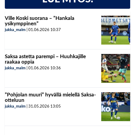
Ville Koski suorana – ”Hankala
ysikymppinen”
jukka_malm
|
01.06.2026
10:37
Saksa astetta parempi – Huuhkajille
raakaa oppia
jukka_malm
|
01.06.2026
10:36
”Pohjolan muuri” hyvällä mielellä Saksa-
otteluun
jukka_malm
|
31.05.2026
13:05