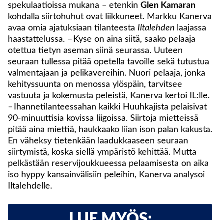
spekulaatioissa mukana – etenkin
Glen Kamaran
kohdalla siirtohuhut ovat liikkuneet. Markku Kanerva
avaa omia ajatuksiaan tilanteesta
Iltalehden
laajassa
haastattelussa. – Kyse on aina siitä, saako pelaaja
otettua tietyn aseman siinä seurassa. Uuteen
seuraan tullessa pitää opetella tavoille sekä tutustua
valmentajaan ja pelikavereihin. Nuori pelaaja, jonka
kehityssuunta on menossa ylöspäin, tarvitsee
vastuuta ja kokemusta peleistä, Kanerva kertoi IL:lle.
– Ihannetilanteessahan kaikki Huuhkajista pelaisivat
90-minuuttisia kovissa liigoissa. Siirtoja mietteissä
pitää aina miettiä, haukkaako liian ison palan kakusta.
En väheksy tietenkään laadukkaaseen seuraan
siirtymistä, koska siellä ympäristö kehittää. Mutta
pelkästään reservijoukkueessa pelaamisesta on aika
iso hyppy kansainvälisiin peleihin, Kanerva analysoi
Iltalehdelle.
LUE MYÖS: