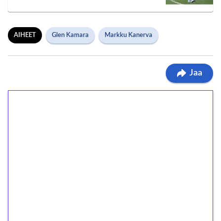
AIHEET
Glen Kamara
Markku Kanerva
Jaa
1€ = 10€ arvosta
ilmaiskierroksia ilman
kierrätystä!
Talleta 1€
Saat heti 50 ilmaiskierrosta Tuohi 1000 -
peliin (arvo 0,20€ per kierros)!
Ei kierrätysvaatimusta!