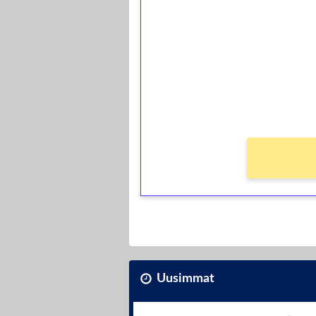
kierrätystä!
Talleta 1€
Saat heti 50 ilmaiskierr
kierros)!
Ei kierrätysvaatimusta!
Uusimmat