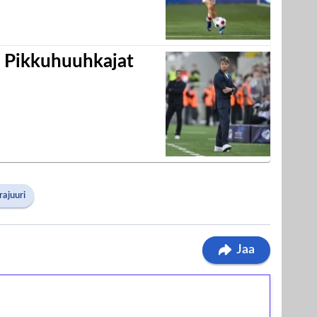
i Pikkuhuuhkajat
rajuuri
Jaa
ilmaiskierroksia ilman