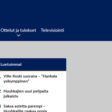
Ottelut ja tulokset
Televisiointi
Luetuimmat
Ville Koski suorana – ”Hankala
ysikymppinen”
Huuhkajien uusi pelipaita
julkaistu
Saksa astetta parempi –
Huuhkajille raakaa oppia