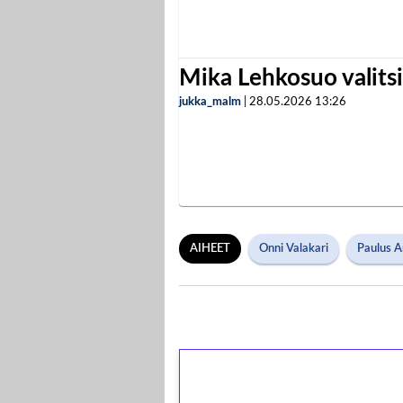
Mika Lehkosuo valits
jukka_malm
|
28.05.2026
13:26
AIHEET
Onni Valakari
Paulus A
1€ = 10€ arvosta 