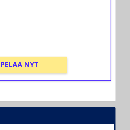
osta Tuohi 1000 -peliin (arvo 0,20€ per
PELAA NYT