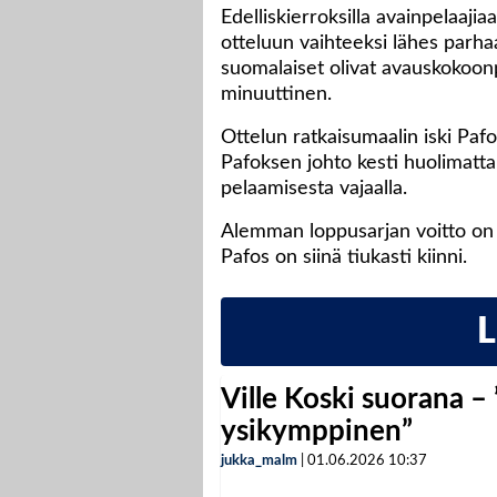
Edelliskierroksilla avainpelaaji
otteluun vaihteeksi lähes parh
suomalaiset olivat avauskokoonp
minuuttinen.
Ottelun ratkaisumaalin iski Paf
Pafoksen johto kesti huolimatt
pelaamisesta vajaalla.
Alemman loppusarjan voitto on
Pafos on siinä tiukasti kiinni.
Ville Koski suorana –
ysikymppinen”
jukka_malm
|
01.06.2026
10:37