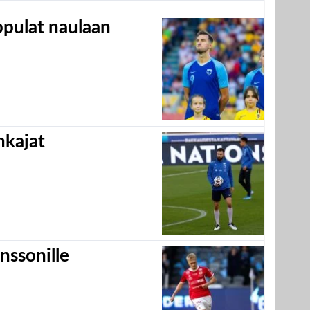
appulat naulaan
hkajat
nssonille