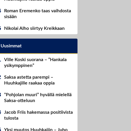
Roman Eremenko taas vaihdosta
sisään
Nikolai Alho siirtyy Kreikkaan
Uusimmat
Ville Koski suorana – ”Hankala
ysikymppinen”
Saksa astetta parempi –
Huuhkajille raakaa oppia
”Pohjolan muuri” hyvällä mielellä
Saksa-otteluun
Jacob Friis hakemassa positiivista
tulosta
Yksi muutos Huuhkajiin – Juho