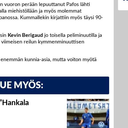
aan vuoron perään lepuuttanut Pafos lähti
aalla miehistöllään ja myös molemmat
anossa. Kummallekin kirjattiin myös täysi 90-
osin
Kevin Berigaud
jo toisella peliminuutilla ja
a viimeisen reilun kymmenminuuttisen
 enemmän kunnia-asia, mutta voiton myötä
LUE MYÖS:
 ”Hankala