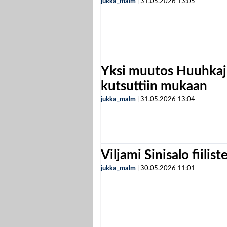
jukka_malm
|
31.05.2026
13:05
Yksi muutos Huuhkaji
kutsuttiin mukaan
jukka_malm
|
31.05.2026
13:04
Viljami Sinisalo fiilist
jukka_malm
|
30.05.2026
11:01