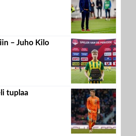
in – Juho Kilo
eli tuplaa