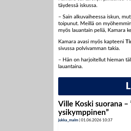
täydessä iskussa.
– Sain alkuvaiheessa iskun, mut
toipunut. Meillä on myöhemmin t
myös lauantain peliä, Kamara k
Kamara avasi myös kapteeni
Ti
sivussa polvivamman takia.
– Hän on harjoitellut hieman täl
lauantaina.
Ville Koski suorana –
ysikymppinen”
jukka_malm
|
01.06.2026
10:37