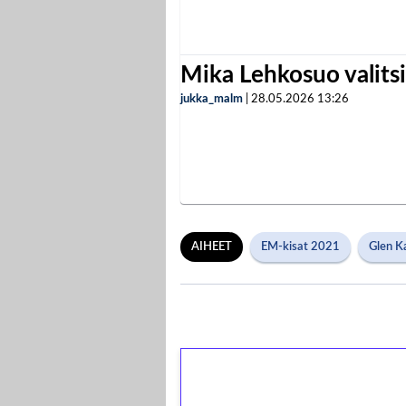
Mika Lehkosuo valits
jukka_malm
|
28.05.2026
13:26
AIHEET
EM-kisat 2021
Glen K
1€ = 10€ arvosta 