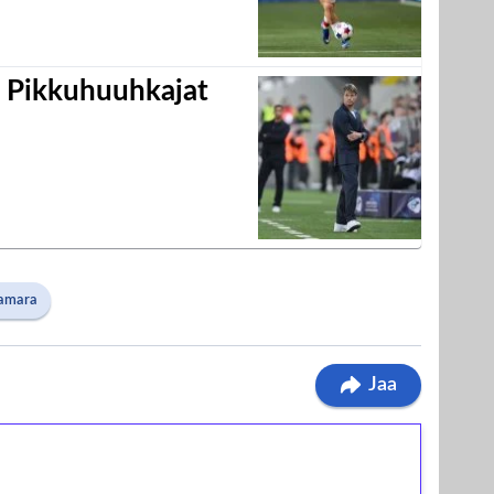
i Pikkuhuuhkajat
amara
Jaa
ilmaiskierroksia ilman