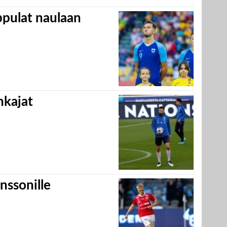
appulat naulaan
hkajat
nssonille