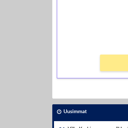
kierrätystä!
Talleta 1€
Saat heti 50 ilmaiskierr
kierros)!
Ei kierrätysvaatimusta!
Uusimmat