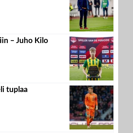
in – Juho Kilo
eli tuplaa