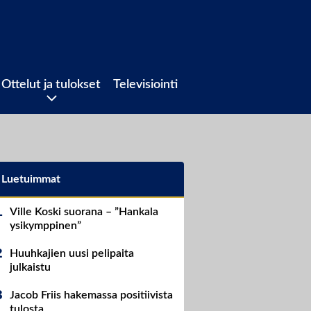
Ottelut ja tulokset
Televisiointi
Luetuimmat
Ville Koski suorana – ”Hankala
ysikymppinen”
Huuhkajien uusi pelipaita
julkaistu
Jacob Friis hakemassa positiivista
tulosta