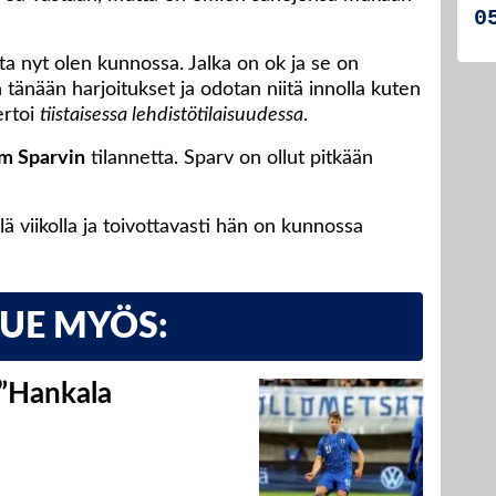
ta nyt olen kunnossa. Jalka on ok ja se on
änään harjoitukset ja odotan niitä innolla kuten
ertoi
tiistaisessa lehdistötilaisuudessa
.
m Sparvin
tilannetta. Sparv on ollut pitkään
lä viikolla ja toivottavasti hän on kunnossa
LUE MYÖS:
 ”Hankala