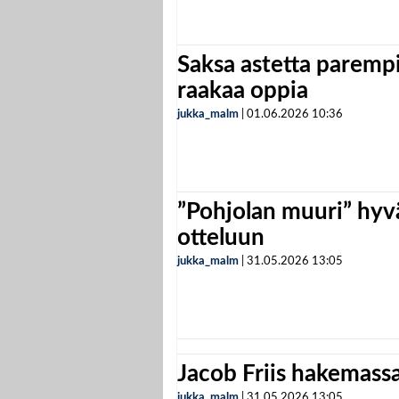
Saksa astetta parempi
raakaa oppia
jukka_malm
|
01.06.2026
10:36
”Pohjolan muuri” hyvä
otteluun
jukka_malm
|
31.05.2026
13:05
Jacob Friis hakemassa 
jukka_malm
|
31.05.2026
13:05