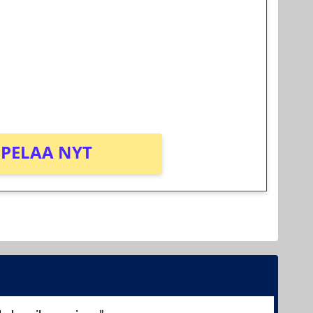
osta Tuohi 1000 -peliin (arvo 0,20€ per
PELAA NYT