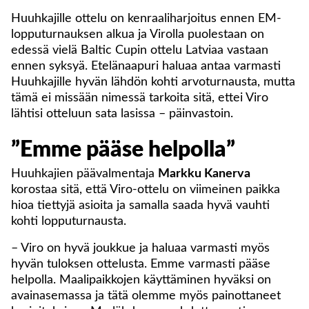
Huuhkajille ottelu on kenraaliharjoitus ennen EM-
lopputurnauksen alkua ja Virolla puolestaan on
edessä vielä Baltic Cupin ottelu Latviaa vastaan
ennen syksyä. Etelänaapuri haluaa antaa varmasti
Huuhkajille hyvän lähdön kohti arvoturnausta, mutta
tämä ei missään nimessä tarkoita sitä, ettei Viro
lähtisi otteluun sata lasissa – päinvastoin.
”Emme pääse helpolla”
Huuhkajien päävalmentaja
Markku Kanerva
korostaa sitä, että Viro-ottelu on viimeinen paikka
hioa tiettyjä asioita ja samalla saada hyvä vauhti
kohti lopputurnausta.
– Viro on hyvä joukkue ja haluaa varmasti myös
hyvän tuloksen ottelusta. Emme varmasti pääse
helpolla. Maalipaikkojen käyttäminen hyväksi on
avainasemassa ja tätä olemme myös painottaneet