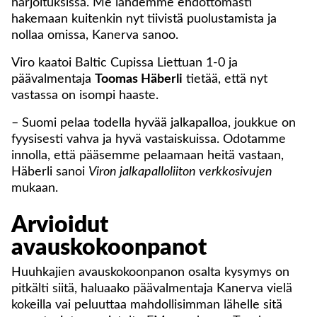
harjoituksissa. Me lähdemme ehdottomasti
hakemaan kuitenkin nyt tiivistä puolustamista ja
nollaa omissa, Kanerva sanoo.
Viro kaatoi Baltic Cupissa Liettuan 1-0 ja
päävalmentaja
Toomas Häberli
tietää, että nyt
vastassa on isompi haaste.
– Suomi pelaa todella hyvää jalkapalloa, joukkue on
fyysisesti vahva ja hyvä vastaiskuissa. Odotamme
innolla, että pääsemme pelaamaan heitä vastaan,
Häberli sanoi
Viron jalkapalloliiton verkkosivujen
mukaan.
Arvioidut
avauskokoonpanot
Huuhkajien avauskokoonpanon osalta kysymys on
pitkälti siitä, haluaako päävalmentaja Kanerva vielä
kokeilla vai peluuttaa mahdollisimman lähelle sitä