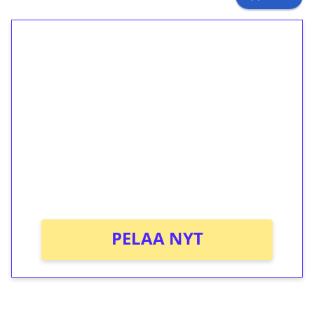
1€ = 10€ arvosta
ilmaiskierroksia ilman
kierrätystä!
Talleta 1€
Saat heti 50 ilmaiskierrosta Tuohi 1000 -
peliin (arvo 0,20€ per kierros)!
Ei kierrätysvaatimusta!
PELAA NYT