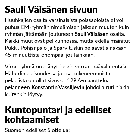
Sauli Väisänen sivuun
Huuhkajien osalta varsinaisista poissaoloista ei voi
puhua EM-ryhmän nimeämisen jälkeen muuten kuin
ryhmän jättämään joutuneen
Sauli Väisäsen
osalta.
Kaikki muut ovat pelikunnossa, mutta edellä mainitut
Pukki. Pohjanpalo ja Sparv tuskin pelaavat ainakaan
45-minuuttista enempää, jos lainkaan.
Viron ryhmä on elänyt jonkin verran päävalmentaja
Häberlin alaisuudessa ja osa kokeneemmista
pelaajista on ollut sivussa. 129 A-maaottelua
pelanneen
Konstantin Vassiljevin
johdolla rutiiniakin
kuitenkin löytyy.
Kuntopuntari ja edelliset
kohtaamiset
Suomen edelliset 5 ottelua: