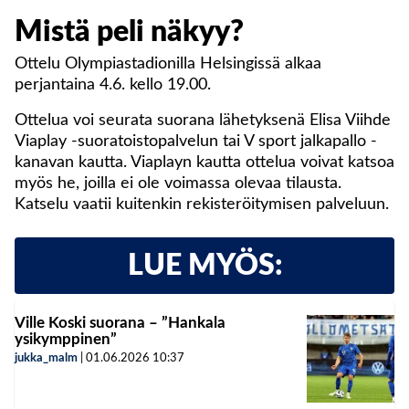
Mistä peli näkyy?
Ottelu Olympiastadionilla Helsingissä alkaa
perjantaina 4.6. kello 19.00.
Ottelua voi seurata suorana lähetyksenä Elisa Viihde
Viaplay -suoratoistopalvelun tai V sport jalkapallo -
kanavan kautta. Viaplayn kautta ottelua voivat katsoa
myös he, joilla ei ole voimassa olevaa tilausta.
Katselu vaatii kuitenkin rekisteröitymisen palveluun.
LUE MYÖS:
Ville Koski suorana – ”Hankala
ysikymppinen”
jukka_malm
|
01.06.2026
10:37