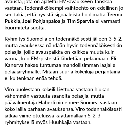
avausta, jota on ajateltu EM-avaukseen Tanskaa
vastaan. Todennäköisempi vaihtoehto on edellinen jo
sen takia, että hyvistä signaaleista huolimatta
Teemu
Pukkia, Joel Pohjanpaloa
ja
Tim Sparvia
ei varmasti
kuormiteta suotta.
Ryhmitys Suomella on todennäköisesti jälleen 3-5-2,
mutta avauksessa nähdään hyvin todennäköisestikin
pelaajia, joille avauspaikka on kaikkea muuta kuin
varma, kun EM-pisteistä lähdetään pelaamaan. Eli
Kanerva hakee tuntumaa mahdollisimman laajalle
pelaajaryhmälle. Mitään suuria kokeiluja perjantaina
ei kuitenkaan enää tehdä.
Viro puolestaan kokeili Liettuaa vastaan hiukan
vähemmän vastuuta saaneita pelaajia, mutta
päävalmentaja Häberli nimennee Suomea vastaan
koko lailla parhaan avauksensa. Viro todennäköisesti
jatkaa viime otteluissa käyttämällään 5-2-3-
ryhmityksellä myös Huuhkajia vastaan.