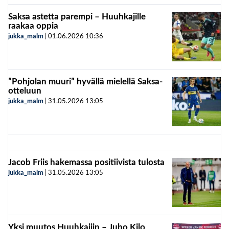
Saksa astetta parempi – Huuhkajille
raakaa oppia
jukka_malm
|
01.06.2026
10:36
”Pohjolan muuri” hyvällä mielellä Saksa-
otteluun
jukka_malm
|
31.05.2026
13:05
Jacob Friis hakemassa positiivista tulosta
jukka_malm
|
31.05.2026
13:05
Yksi muutos Huuhkajiin – Juho Kilo