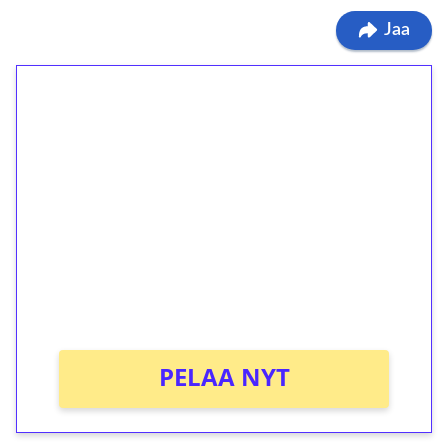
Jaa
1€ = 10€ arvosta
ilmaiskierroksia ilman
kierrätystä!
Talleta 1€
Saat heti 50 ilmaiskierrosta Tuohi 1000 -
peliin (arvo 0,20€ per kierros)!
Ei kierrätysvaatimusta!
PELAA NYT