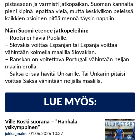
pisteeseen ja varmisti jatkopaikan. Suomen kannalta
pieni kipinä lepattaa vielä, mutta keskiviikon peleissä
kaikkien asioiden pitää mennä täysin nappiin.
Näin Suomi etenee jatkopeleihin:
– Ruotsi ei häviä Puolalle.
– Slovakia voittaa Espanjan tai Espanja voittaa
vähintään kolmella maalilla Slovakian.
– Ranskan on voitettava Portugali vähintään neljän
maalin erolla.
– Saksa ei saa hävitä Unkarille. Tai Unkarin pitäisi
voittaa Saksa vähintään neljällä maalilla.
LUE MYÖS:
Ville Koski suorana – ”Hankala
ysikymppinen”
jukka_malm
|
01.06.2026
10:37