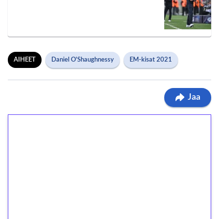
AIHEET
Daniel O'Shaughnessy
EM-kisat 2021
Jaa
1€ = 10€ arvosta
ilmaiskierroksia ilman
kierrätystä!
Talleta 1€
Saat heti 50 ilmaiskierrosta Tuohi 1000 -
peliin (arvo 0,20€ per kierros)!