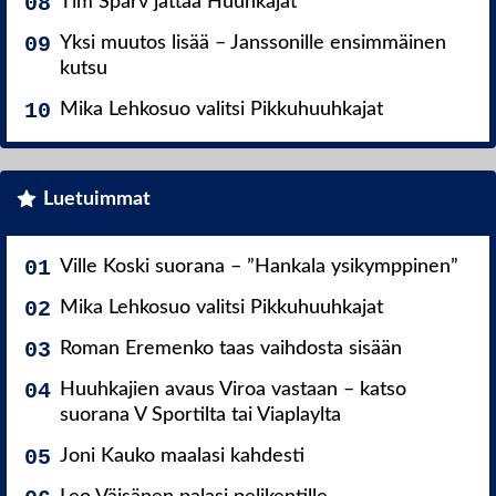
Tim Sparv jättää Huuhkajat
Yksi muutos lisää – Janssonille ensimmäinen
kutsu
Mika Lehkosuo valitsi Pikkuhuuhkajat
Luetuimmat
Ville Koski suorana – ”Hankala ysikymppinen”
Mika Lehkosuo valitsi Pikkuhuuhkajat
Roman Eremenko taas vaihdosta sisään
Huuhkajien avaus Viroa vastaan – katso
suorana V Sportilta tai Viaplaylta
Joni Kauko maalasi kahdesti