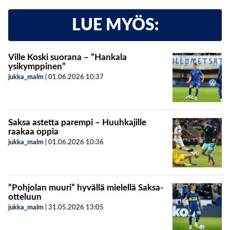
LUE MYÖS:
Ville Koski suorana – ”Hankala
ysikymppinen”
jukka_malm
|
01.06.2026
10:37
Saksa astetta parempi – Huuhkajille
raakaa oppia
jukka_malm
|
01.06.2026
10:36
”Pohjolan muuri” hyvällä mielellä Saksa-
otteluun
jukka_malm
|
31.05.2026
13:05