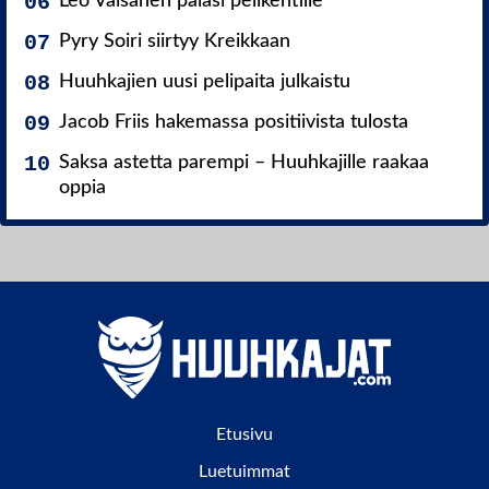
Leo Väisänen palasi pelikentille
Pyry Soiri siirtyy Kreikkaan
Huuhkajien uusi pelipaita julkaistu
Jacob Friis hakemassa positiivista tulosta
Saksa astetta parempi – Huuhkajille raakaa
oppia
Etusivu
Luetuimmat