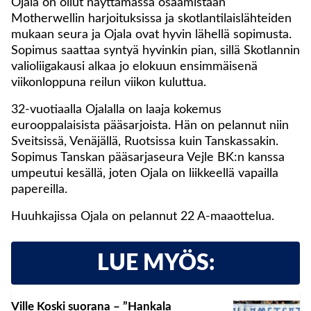
Ojala on ollut näyttämässä osaamistaan
Motherwellin harjoituksissa ja skotlantilaislähteiden
mukaan seura ja Ojala ovat hyvin lähellä sopimusta.
Sopimus saattaa syntyä hyvinkin pian, sillä Skotlannin
valioliigakausi alkaa jo elokuun ensimmäisenä
viikonloppuna reilun viikon kuluttua.
32-vuotiaalla Ojalalla on laaja kokemus
eurooppalaisista pääsarjoista. Hän on pelannut niin
Sveitsissä, Venäjällä, Ruotsissa kuin Tanskassakin.
Sopimus Tanskan pääsarjaseura Vejle BK:n kanssa
umpeutui kesällä, joten Ojala on liikkeellä vapailla
papereilla.
Huuhkajissa Ojala on pelannut 22 A-maaottelua.
LUE MYÖS:
Ville Koski suorana – ”Hankala