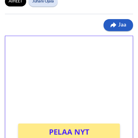
AIHEET
Juhani Ojala
Jaa
1€ = 10€ arvosta
ilmaiskierroksia ilman
kierrätystä!
Talleta 1€
Saat heti 50 ilmaiskierrosta Tuohi 1000 -
peliin (arvo 0,20€ per kierros)!
Ei kierrätysvaatimusta!
PELAA NYT