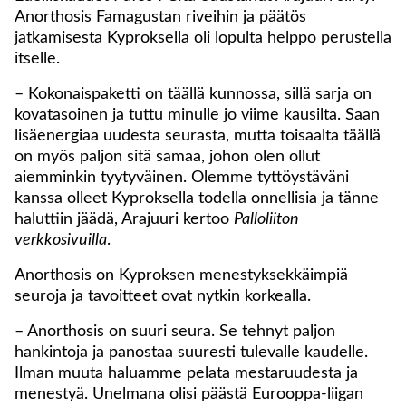
Anorthosis Famagustan riveihin ja päätös
jatkamisesta Kyproksella oli lopulta helppo perustella
itselle.
– Kokonaispaketti on täällä kunnossa, sillä sarja on
kovatasoinen ja tuttu minulle jo viime kausilta. Saan
lisäenergiaa uudesta seurasta, mutta toisaalta täällä
on myös paljon sitä samaa, johon olen ollut
aiemminkin tyytyväinen. Olemme tyttöystäväni
kanssa olleet Kyproksella todella onnellisia ja tänne
haluttiin jäädä, Arajuuri kertoo
Palloliiton
verkkosivuilla
.
Anorthosis on Kyproksen menestyksekkäimpiä
seuroja ja tavoitteet ovat nytkin korkealla.
– Anorthosis on suuri seura. Se tehnyt paljon
hankintoja ja panostaa suuresti tulevalle kaudelle.
Ilman muuta haluamme pelata mestaruudesta ja
menestyä. Unelmana olisi päästä Eurooppa-liigan