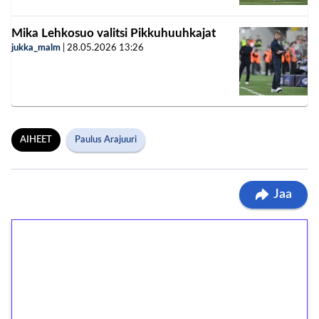
Mika Lehkosuo valitsi Pikkuhuuhkajat
jukka_malm
|
28.05.2026
13:26
AIHEET
Paulus Arajuuri
Jaa
1€ = 10€ arvosta
ilmaiskierroksia ilman
kierrätystä!