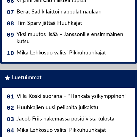
Viljami Sinisalo fiilisteli tuplaa
Berat Sadik laittoi nappulat naulaan
Tim Sparv jättää Huuhkajat
Yksi muutos lisää – Janssonille ensimmäinen
kutsu
Mika Lehkosuo valitsi Pikkuhuuhkajat
Luetuimmat
Ville Koski suorana – ”Hankala ysikymppinen”
Huuhkajien uusi pelipaita julkaistu
Jacob Friis hakemassa positiivista tulosta
Mika Lehkosuo valitsi Pikkuhuuhkajat