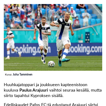
Kuva:
Juha Tamminen
Huuhkajatoppari ja joukkueen kapteenistoon
kuuluva
Paulus Arajuuri
vaihtoi seuraa kesällä, mutta
siirto tapahtui Kyproksen sisällä.
Edelliskaudet Pafos FC:tä edustanut Arajuuri siirtyi