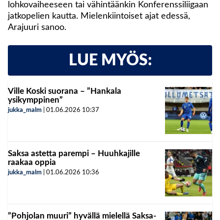
lohkovaiheeseen tai vähintäänkin Konferenssiliigaan
jatkopelien kautta. Mielenkiintoiset ajat edessä,
Arajuuri sanoo.
LUE MYÖS:
Ville Koski suorana – ”Hankala
ysikymppinen”
jukka_malm
|
01.06.2026
10:37
Saksa astetta parempi – Huuhkajille
raakaa oppia
jukka_malm
|
01.06.2026
10:36
”Pohjolan muuri” hyvällä mielellä Saksa-