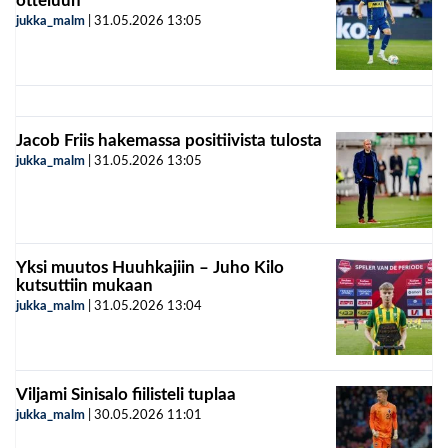
otteluun
jukka_malm
|
31.05.2026
13:05
Jacob Friis hakemassa positiivista tulosta
jukka_malm
|
31.05.2026
13:05
Yksi muutos Huuhkajiin – Juho Kilo
kutsuttiin mukaan
jukka_malm
|
31.05.2026
13:04
Viljami Sinisalo fiilisteli tuplaa
jukka_malm
|
30.05.2026
11:01