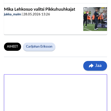
Mika Lehkosuo valitsi Pikkuhuuhkajat
jukka_malm
|
28.05.2026
13:26
AIHEET
Carljohan Eriksson
Jaa
1€ = 10€ arvosta
ilmaiskierroksia ilman
kierrätystä!
Talleta 1€