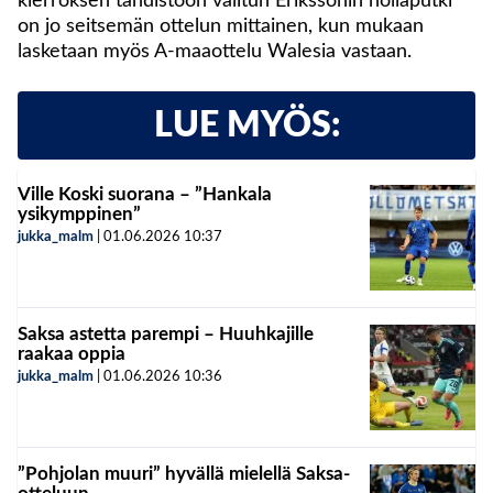
kierroksen tähdistöön valitun Erikssonin nollaputki
on jo seitsemän ottelun mittainen, kun mukaan
lasketaan myös A-maaottelu Walesia vastaan.
LUE MYÖS:
Ville Koski suorana – ”Hankala
ysikymppinen”
jukka_malm
|
01.06.2026
10:37
Saksa astetta parempi – Huuhkajille
raakaa oppia
jukka_malm
|
01.06.2026
10:36
”Pohjolan muuri” hyvällä mielellä Saksa-