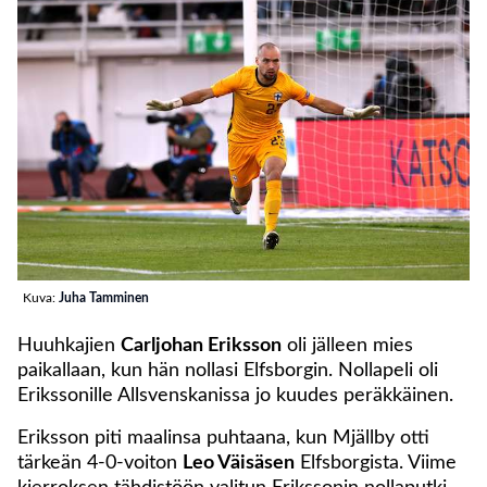
Kuva:
Juha Tamminen
Huuhkajien
Carljohan Eriksson
oli jälleen mies
paikallaan, kun hän nollasi Elfsborgin. Nollapeli oli
Erikssonille Allsvenskanissa jo kuudes peräkkäinen.
Eriksson piti maalinsa puhtaana, kun Mjällby otti
tärkeän 4-0-voiton
Leo Väisäsen
Elfsborgista. Viime