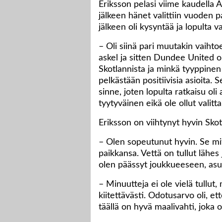
Eriksson pelasi viime kaudella 
jälkeen hänet valittiin vuoden 
jälkeen oli kysyntää ja lopulta v
– Oli siinä pari muutakin vaihto
askel ja sitten Dundee United o
Skotlannista ja minkä tyyppinen 
pelkästään positiivisia asioita. 
sinne, joten lopulta ratkaisu ol
tyytyväinen eikä ole ollut valit
Eriksson on viihtynyt hyvin Skot
– Olen sopeutunut hyvin. Se mit
paikkansa. Vettä on tullut lähes
olen päässyt joukkueeseen, asu
– Minuutteja ei ole vielä tullu
kiitettävästi. Odotusarvo oli, et
täällä on hyvä maalivahti, joka o