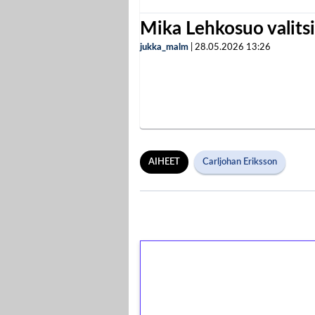
Mika Lehkosuo valits
jukka_malm
|
28.05.2026
13:26
AIHEET
Carljohan Eriksson
1€ = 10€ arvosta 
kierrätystä!