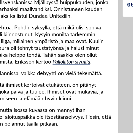
Allsvenskanissa Mjällbyssä huippukauden, jonka
parhaaksi maalivahdiksi. Onnistuneen kauden
aaka kallistui Dundee Unitediin.
ehtoa. Pohdin syksyllä, että mikä olisi sopiva
li kiinnostunut. Kysyin monilta tarkemmin
liiga, millainen ympäristö ja maa ovat. Kuulin
Seura oli tehnyt taustatyönsä ja halusi minut
i aika helppo tehdä. Tähän saakka olen ollut
tamista, Eriksson kertoo
Palloliiton sivuilla
.
lannissa, vaikka debyytti on vielä tekemättä.
ä ihmiset kertoivat etukäteen, on pitänyt
 joka päivä ja tuulee. Ihmiset ovat mukavia, ja
miseen ja elämään hyvin kiinni.
t, mutta isossa kuvassa on mennyt ihan
tei aloituspaikka ole itsestäänselvyys. Tiesin, että
n pelannut täällä pitkään.