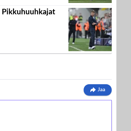
i Pikkuhuuhkajat
Jaa
ilmaiskierroksia ilman