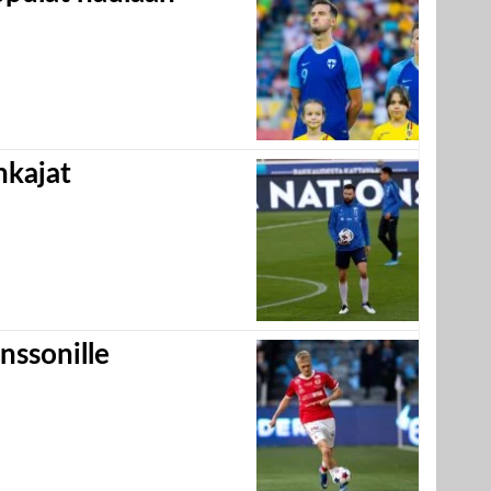
hkajat
nssonille