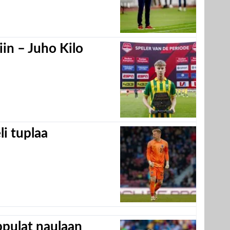
in – Juho Kilo
eli tuplaa
appulat naulaan