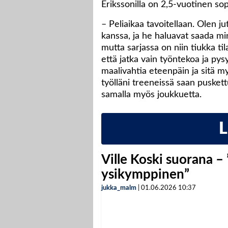
Erikssonilla on 2,5-vuotinen so
– Peliaikaa tavoitellaan. Olen j
kanssa, ja he haluavat saada m
mutta sarjassa on niin tiukka til
että jatka vain työntekoa ja pysy 
maalivahtia eteenpäin ja sitä m
työlläni treeneissä saan pusket
samalla myös joukkuetta.
Ville Koski suorana –
ysikymppinen”
jukka_malm
|
01.06.2026
10:37