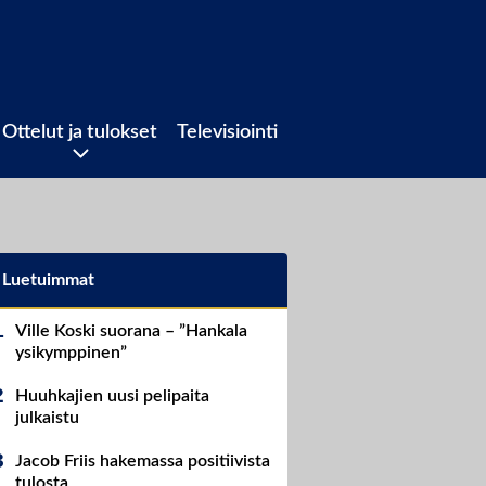
Ottelut ja tulokset
Televisiointi
Luetuimmat
Ville Koski suorana – ”Hankala
ysikymppinen”
Huuhkajien uusi pelipaita
julkaistu
Jacob Friis hakemassa positiivista
tulosta