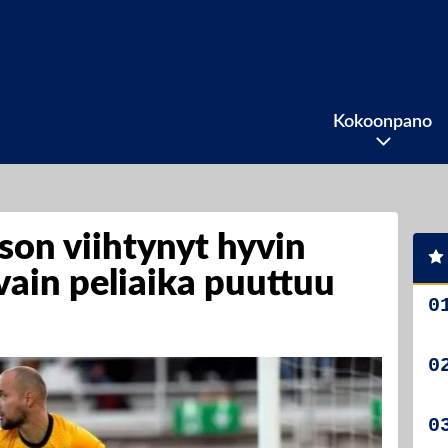
Kokoonpano
son viihtynyt hyvin
vain peliaika puuttuu