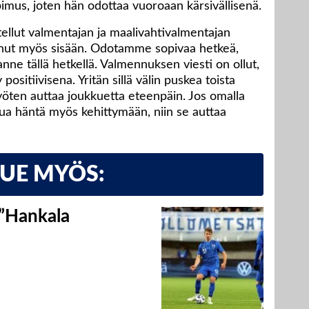
pimus, joten hän odottaa vuoroaan kärsivällisenä.
utellut valmentajan ja maalivahtivalmentajan
inut myös sisään. Odotamme sopivaa hetkeä,
anne tällä hetkellä. Valmennuksen viesti on ollut,
positiivisena. Yritän sillä välin puskea toista
yöten auttaa joukkuetta eteenpäin. Jos omalla
tua häntä myös kehittymään, niin se auttaa
LUE MYÖS:
 ”Hankala